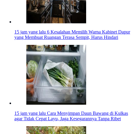
15 jam yang lalu
6 Kesalahan Memilih Warna Kabinet Dapur
yang Membuat Ruangan Terasa Sempit, Harus Hindari
15 jam yang lalu
Cara Menyimpan Daun Bawang di Kulkas
agar Tidak Cepat Layu, Jaga Kesegarannya Tanpa Ribet