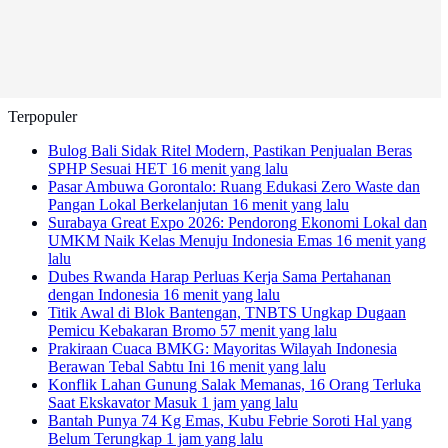
Terpopuler
Bulog Bali Sidak Ritel Modern, Pastikan Penjualan Beras
SPHP Sesuai HET
16 menit yang lalu
Pasar Ambuwa Gorontalo: Ruang Edukasi Zero Waste dan
Pangan Lokal Berkelanjutan
16 menit yang lalu
Surabaya Great Expo 2026: Pendorong Ekonomi Lokal dan
UMKM Naik Kelas Menuju Indonesia Emas
16 menit yang
lalu
Dubes Rwanda Harap Perluas Kerja Sama Pertahanan
dengan Indonesia
16 menit yang lalu
Titik Awal di Blok Bantengan, TNBTS Ungkap Dugaan
Pemicu Kebakaran Bromo
57 menit yang lalu
Prakiraan Cuaca BMKG: Mayoritas Wilayah Indonesia
Berawan Tebal Sabtu Ini
16 menit yang lalu
Konflik Lahan Gunung Salak Memanas, 16 Orang Terluka
Saat Ekskavator Masuk
1 jam yang lalu
Bantah Punya 74 Kg Emas, Kubu Febrie Soroti Hal yang
Belum Terungkap
1 jam yang lalu