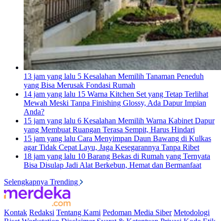
13 jam yang lalu
5 Kesalahan Memilih Tanaman Peneduh
yang Bisa Merusak Fondasi Rumah
14 jam yang lalu
15 Warna Kitchen Set yang Tetap Terlihat
Mewah Meski Tanpa Finishing Glossy, Ada Dapur Impian
Anda?
15 jam yang lalu
6 Kesalahan Memilih Warna Kabinet Dapur
yang Membuat Ruangan Terasa Sempit, Harus Hindari
15 jam yang lalu
Cara Menyimpan Daun Bawang di Kulkas
agar Tidak Cepat Layu, Jaga Kesegarannya Tanpa Ribet
18 jam yang lalu
10 Barang Bekas di Rumah yang Ternyata
Bisa Disulap Jadi Alat Berkebun, Hemat dan Bermanfaat
Selengkapnya Trending
Kontak
Redaksi
Tentang Kami
Pedoman Media Siber
Metodologi