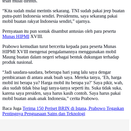
telah mulai dirintis.
“Kita sudah mulai merintis sekarang. TNI sudah pakai jeep buatan
putra-putri Indonesia sendiri. Presidenmu, saya sekarang pakai
mobil buatan rakyat Indonesia sendiri,” ujarnya.
Pernyataan itu pun sontak disambut antusias oleh para peserta
Munas HIPMI
XVIII.
Prabowo kemudian turut bercerita kepada para peserta Munas
HIPMI XVIII mengenai pengalamannya menggunakan mobil
Maung buatan dalam negeri sebagai bentuk dukungan terhadap
produk nasional.
“Jadi saudara-saudara, beberapa hari yang lalu saya dengar
pembicaraan di antara anak buah saya. Mereka tanya, ‘Eh, harga
mobil ini berapa ya? Harga mobil itu berapa ya?’ Saya pikir, wah,
aku sudah tidak bisa lagi tanya-tanya seperti itu. Suka tidak suka,
karena saya presiden, saya harus kasih contoh. Saya harus pakai
mobil buatan anak-anak Indonesia,” cerita Prabowo.
Baca Juga
Terima 150 Periset BRIN di Istana, Prabowo Tegaskan
Pentingnya Penguasaan Sains dan Teknologi