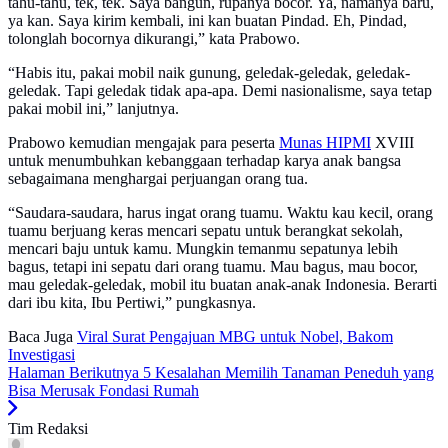
tahu-tahu, tek, tek. Saya bangun, rupanya bocor. Ya, namanya baru,
ya kan. Saya kirim kembali, ini kan buatan Pindad. Eh, Pindad,
tolonglah bocornya dikurangi,” kata Prabowo.
“Habis itu, pakai mobil naik gunung, geledak-geledak, geledak-
geledak. Tapi geledak tidak apa-apa. Demi nasionalisme, saya tetap
pakai mobil ini,” lanjutnya.
Prabowo kemudian mengajak para peserta
Munas HIPMI
XVIII
untuk menumbuhkan kebanggaan terhadap karya anak bangsa
sebagaimana menghargai perjuangan orang tua.
“Saudara-saudara, harus ingat orang tuamu. Waktu kau kecil, orang
tuamu berjuang keras mencari sepatu untuk berangkat sekolah,
mencari baju untuk kamu. Mungkin temanmu sepatunya lebih
bagus, tetapi ini sepatu dari orang tuamu. Mau bagus, mau bocor,
mau geledak-geledak, mobil itu buatan anak-anak Indonesia. Berarti
dari ibu kita, Ibu Pertiwi,” pungkasnya.
Baca Juga
Viral Surat Pengajuan MBG untuk Nobel, Bakom
Investigasi
Halaman Berikutnya
5 Kesalahan Memilih Tanaman Peneduh yang
Bisa Merusak Fondasi Rumah
Tim Redaksi