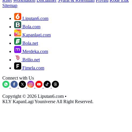
Riset
Workstation
Disclaimer
Syarat & Ketentuan
Privasi
Kode Etik
Sitemap
Liputan6.com
Bola.com
Kapanlagi.com
Bola.net
Merdeka.com
Brilio.net
Fimela.com
Connect with Us
Copyright © 2026 Liputan6.com
•
KLY KapanLagi Youniverse All Right Reserved.