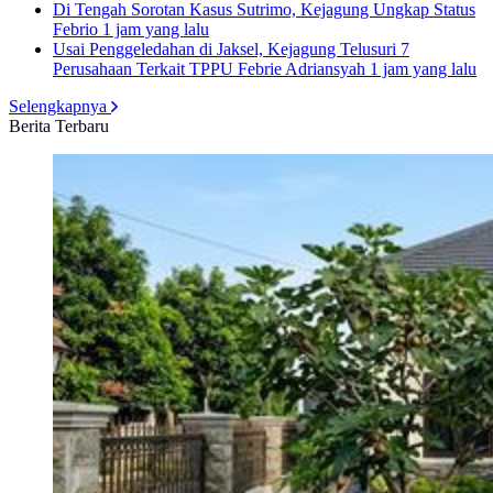
Di Tengah Sorotan Kasus Sutrimo, Kejagung Ungkap Status
Febrio
1 jam yang lalu
Usai Penggeledahan di Jaksel, Kejagung Telusuri 7
Perusahaan Terkait TPPU Febrie Adriansyah
1 jam yang lalu
Selengkapnya
Berita Terbaru