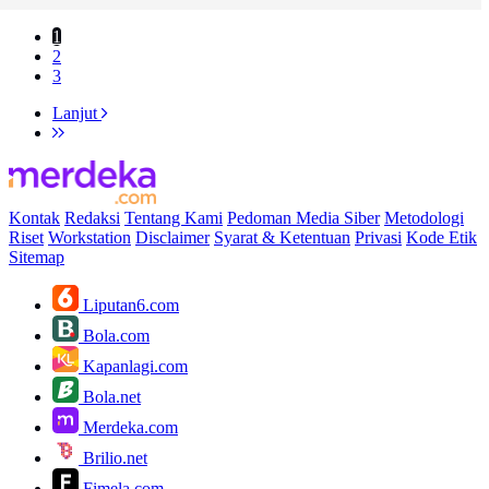
1
2
3
Lanjut
Kontak
Redaksi
Tentang Kami
Pedoman Media Siber
Metodologi
Riset
Workstation
Disclaimer
Syarat & Ketentuan
Privasi
Kode Etik
Sitemap
Liputan6.com
Bola.com
Kapanlagi.com
Bola.net
Merdeka.com
Brilio.net
Fimela.com