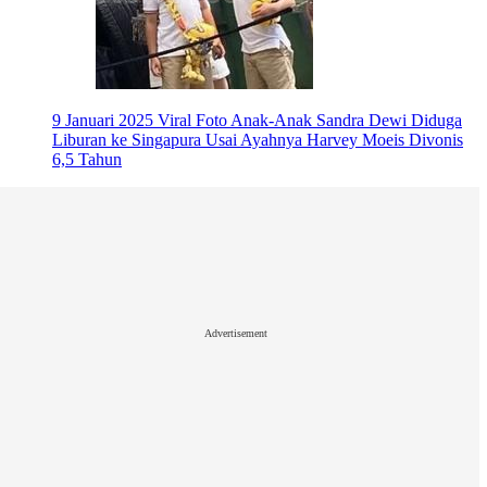
9 Januari 2025
Viral Foto Anak-Anak Sandra Dewi Diduga
Liburan ke Singapura Usai Ayahnya Harvey Moeis Divonis
6,5 Tahun
Advertisement