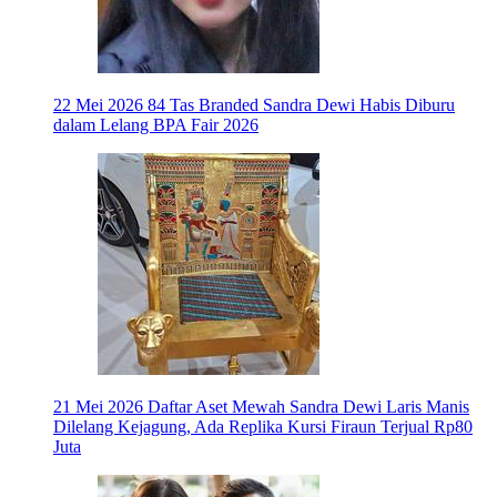
22 Mei 2026
84 Tas Branded Sandra Dewi Habis Diburu
dalam Lelang BPA Fair 2026
21 Mei 2026
Daftar Aset Mewah Sandra Dewi Laris Manis
Dilelang Kejagung, Ada Replika Kursi Firaun Terjual Rp80
Juta