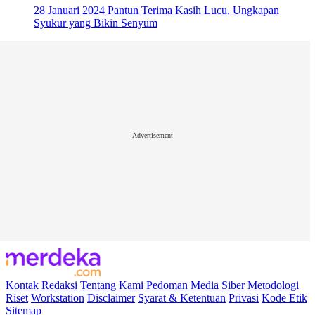
28 Januari 2024
Pantun Terima Kasih Lucu, Ungkapan
Syukur yang Bikin Senyum
Advertisement
Kontak
Redaksi
Tentang Kami
Pedoman Media Siber
Metodologi
Riset
Workstation
Disclaimer
Syarat & Ketentuan
Privasi
Kode Etik
Sitemap