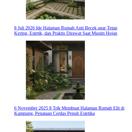
8 Juli 2026
Ide Halaman Rumah Anti Becek agar Tetap
Kering, Estetik, dan Praktis Dirawat Saat Musim Hujan
6 November 2025
8 Trik Membuat Halaman Rumah Elit di
Kampung, Penataan Cerdas Penuh Estetika