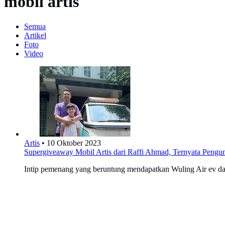
mobil artis
Semua
Artikel
Foto
Video
Artis
•
10 Oktober 2023
Supergiveaway Mobil Artis dari Raffi Ahmad, Ternyata Peng
Intip pemenang yang beruntung mendapatkan Wuling Air ev da