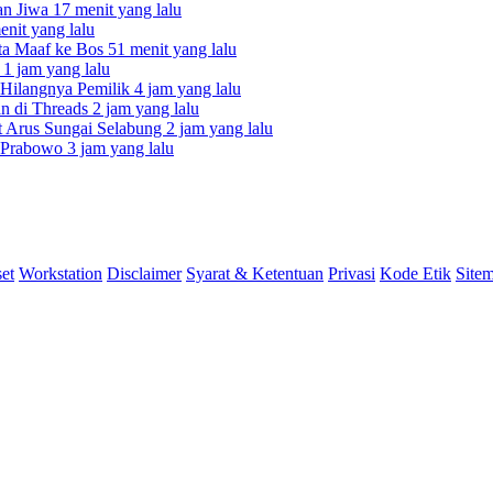
an Jiwa
17 menit yang lalu
enit yang lalu
nta Maaf ke Bos
51 menit yang lalu
i
1 jam yang lalu
 Hilangnya Pemilik
4 jam yang lalu
an di Threads
2 jam yang lalu
t Arus Sungai Selabung
2 jam yang lalu
I Prabowo
3 jam yang lalu
et
Workstation
Disclaimer
Syarat & Ketentuan
Privasi
Kode Etik
Site