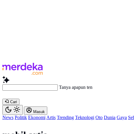
Tanya apapun tentang ar
Cari
Masuk
News
Politik
Ekonomi
Artis
Trending
Teknologi
Oto
Dunia
Gaya
Se