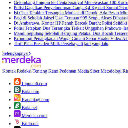
Gelombang Imigran ke Ceuta Spanyol Menewaskan 100 Korb
Polisi Gagalkan Penyelundupan Ganja 3,4 Kg dari Sumut
26 m
Isi Chat Terakhir Tersangka Mutilasi di Depok, Ada Pesan Mi
Pagi di Sekolah Jaksel Usai Temuan 995 Senpi, Akses Dibatas
Di Ambarawa, Konter HP Penuh Bercak Darah; Polisi Selidiki
Polisi Tetapkan Dua Tersangka Terkait Unggahan Prabowo–Ir
Mandi Sepulang Sekolah Berujung Petaka, Dua Bocah Tersere
Kronologi Penangkapan Warga Cimahi Sebar Hoaks Video A
Trofi Piala Presiden Milik Persebaya
6 jam yang lalu
Selengkapnya
Kontak
Redaksi
Tentang Kami
Pedoman Media Siber
Metodologi Ris
Liputan6.com
Bola.com
Kapanlagi.com
Bola.net
Merdeka.com
Brilio.net