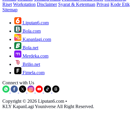
Riset
Workstation
Disclaimer
Syarat & Ketentuan
Privasi
Kode Etik
Sitemap
Liputan6.com
Bola.com
Kapanlagi.com
Bola.net
Merdeka.com
Brilio.net
Fimela.com
Connect with Us
Copyright © 2026 Liputan6.com
•
KLY KapanLagi Youniverse All Right Reserved.