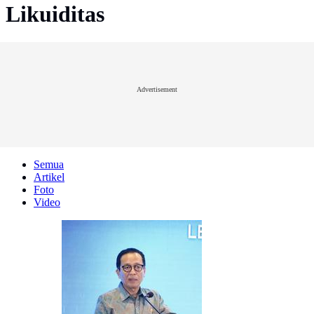
Likuiditas
Advertisement
Semua
Artikel
Foto
Video