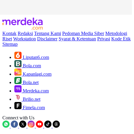
Kontak
Redaksi
Tentang Kami
Pedoman Media Siber
Metodologi
Riset
Workstation
Disclaimer
Syarat & Ketentuan
Privasi
Kode Etik
Sitemap
Liputan6.com
Bola.com
Kapanlagi.com
Bola.net
Merdeka.com
Brilio.net
Fimela.com
Connect with Us