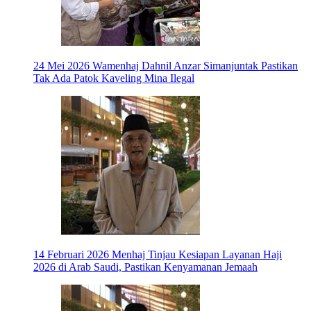
24 Mei 2026
Wamenhaj Dahnil Anzar Simanjuntak Pastikan
Tak Ada Patok Kaveling Mina Ilegal
14 Februari 2026
Menhaj Tinjau Kesiapan Layanan Haji
2026 di Arab Saudi, Pastikan Kenyamanan Jemaah