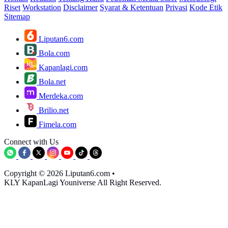
Riset
Workstation
Disclaimer
Syarat & Ketentuan
Privasi
Kode Etik
Sitemap
Liputan6.com
Bola.com
Kapanlagi.com
Bola.net
Merdeka.com
Brilio.net
Fimela.com
Connect with Us
Copyright © 2026 Liputan6.com
•
KLY KapanLagi Youniverse All Right Reserved.