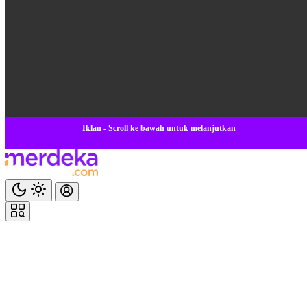
Iklan - Scroll ke bawah untuk melanjutkan