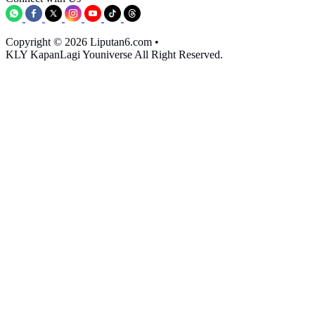
Copyright © 2026 Liputan6.com
•
KLY KapanLagi Youniverse All Right Reserved.