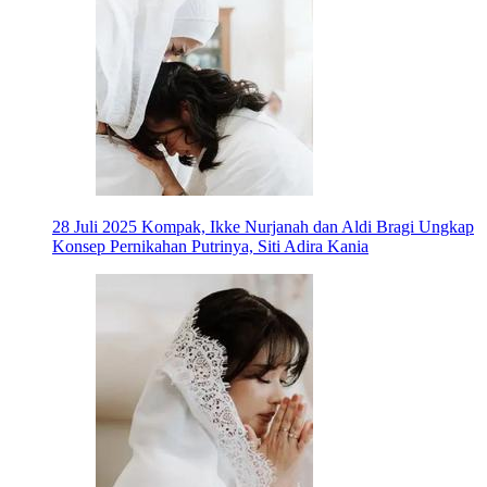
28 Juli 2025
Kompak, Ikke Nurjanah dan Aldi Bragi Ungkap
Konsep Pernikahan Putrinya, Siti Adira Kania