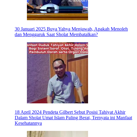
30 Januari 2025
Buya Yahya Menjawab, Apakah Menoleh
dan Menggaruk Saat Sholat Membatalkan?
18 April 2024
Pendeta Gilbert Sebut Posisi Tahiyat Akhir
Dalam Sholat Umat Islam Paling Berat, Ternyata ini Manfaat
Kesehatannya