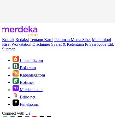
Kontak
Redaksi
Tentang Kami
Pedoman Media Siber
Metodologi
Riset
Workstation
Disclaimer
Syarat & Ketentuan
Privasi
Kode Etik
Sitemap
Liputan6.com
Bola.com
Kapanlagi.com
Bola.net
Merdeka.com
Brilio.net
Fimela.com
Connect with Us