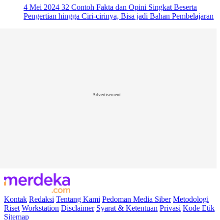
4 Mei 2024
32 Contoh Fakta dan Opini Singkat Beserta
Pengertian hingga Ciri-cirinya, Bisa jadi Bahan Pembelajaran
Advertisement
Kontak
Redaksi
Tentang Kami
Pedoman Media Siber
Metodologi
Riset
Workstation
Disclaimer
Syarat & Ketentuan
Privasi
Kode Etik
Sitemap