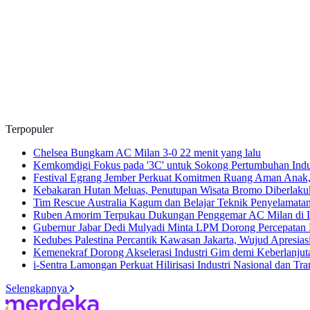
Terpopuler
Chelsea Bungkam AC Milan 3-0
22 menit yang lalu
Kemkomdigi Fokus pada '3C' untuk Sokong Pertumbuhan Indu
Festival Egrang Jember Perkuat Komitmen Ruang Aman Anak,
Kebakaran Hutan Meluas, Penutupan Wisata Bromo Diberlaku
Tim Rescue Australia Kagum dan Belajar Teknik Penyelamata
Ruben Amorim Terpukau Dukungan Penggemar AC Milan di In
Gubernur Jabar Dedi Mulyadi Minta LPM Dorong Percepatan 
Kedubes Palestina Percantik Kawasan Jakarta, Wujud Apresi
Kemenekraf Dorong Akselerasi Industri Gim demi Keberlanju
i-Sentra Lamongan Perkuat Hilirisasi Industri Nasional dan T
Selengkapnya