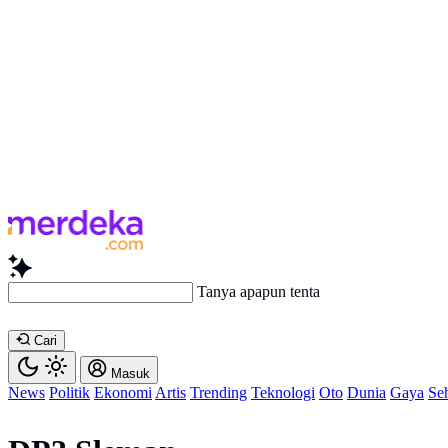
Tanya apapun tentang art
Cari
Masuk
News
Politik
Ekonomi
Artis
Trending
Teknologi
Oto
Dunia
Gaya
Se