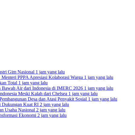
stri Gim Nasional
1 jam yang lalu
 Menteri PPPA Apresiasi Kolaborasi Warga
1 jam yang lalu
kan Total
1 jam yang lalu
n Bawah Air dari Indonesia di IMERC 2026
1 jam yang lalu
donesia Meski Kalah dari Chelsea
1 jam yang lalu
Pembangunan Desa dan Atasi Penyakit Sosial
1 jam yang lalu
asi Dukungan Kuat RI
2 jam yang lalu
tan Usaha Nasional
2 jam yang lalu
ransformasi Ekonomi
2 jam yang lalu