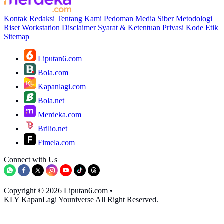
Kontak
Redaksi
Tentang Kami
Pedoman Media Siber
Metodologi
Riset
Workstation
Disclaimer
Syarat & Ketentuan
Privasi
Kode Etik
Sitemap
Liputan6.com
Bola.com
Kapanlagi.com
Bola.net
Merdeka.com
Brilio.net
Fimela.com
Connect with Us
Copyright © 2026 Liputan6.com
•
KLY KapanLagi Youniverse All Right Reserved.