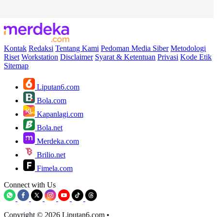
Kontak
Redaksi
Tentang Kami
Pedoman Media Siber
Metodologi
Riset
Workstation
Disclaimer
Syarat & Ketentuan
Privasi
Kode Etik
Sitemap
Liputan6.com
Bola.com
Kapanlagi.com
Bola.net
Merdeka.com
Brilio.net
Fimela.com
Connect with Us
Copyright © 2026 Liputan6.com
•