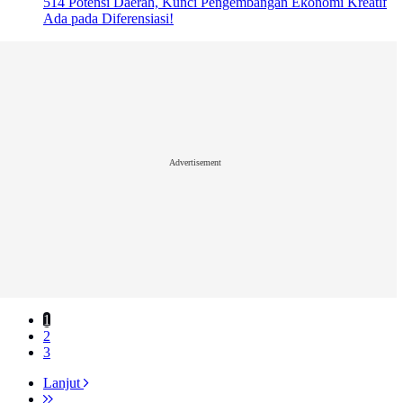
514 Potensi Daerah, Kunci Pengembangan Ekonomi Kreatif
Ada pada Diferensiasi!
Advertisement
1
2
3
Lanjut