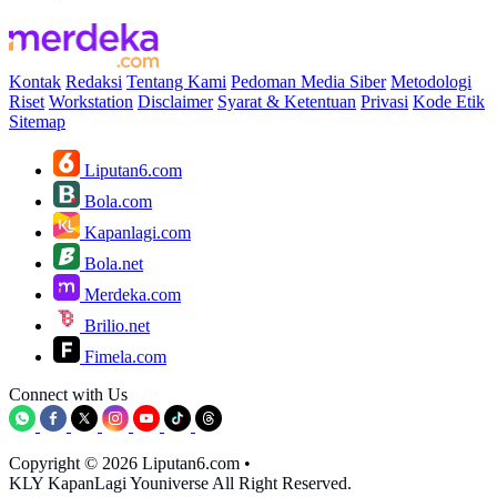
Kontak
Redaksi
Tentang Kami
Pedoman Media Siber
Metodologi
Riset
Workstation
Disclaimer
Syarat & Ketentuan
Privasi
Kode Etik
Sitemap
Liputan6.com
Bola.com
Kapanlagi.com
Bola.net
Merdeka.com
Brilio.net
Fimela.com
Connect with Us
Copyright © 2026 Liputan6.com
•
KLY KapanLagi Youniverse All Right Reserved.