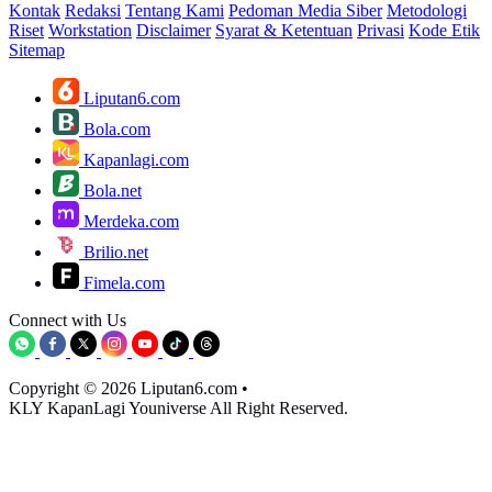
Kontak
Redaksi
Tentang Kami
Pedoman Media Siber
Metodologi
Riset
Workstation
Disclaimer
Syarat & Ketentuan
Privasi
Kode Etik
Sitemap
Liputan6.com
Bola.com
Kapanlagi.com
Bola.net
Merdeka.com
Brilio.net
Fimela.com
Connect with Us
Copyright © 2026 Liputan6.com
•
KLY KapanLagi Youniverse All Right Reserved.