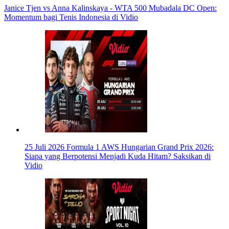
Janice Tjen vs Anna Kalinskaya - WTA 500 Mubadala DC Open:
Momentum bagi Tenis Indonesia di Vidio
25 Juli 2026
Formula 1 AWS Hungarian Grand Prix 2026:
Siapa yang Berpotensi Menjadi Kuda Hitam? Saksikan di
Vidio