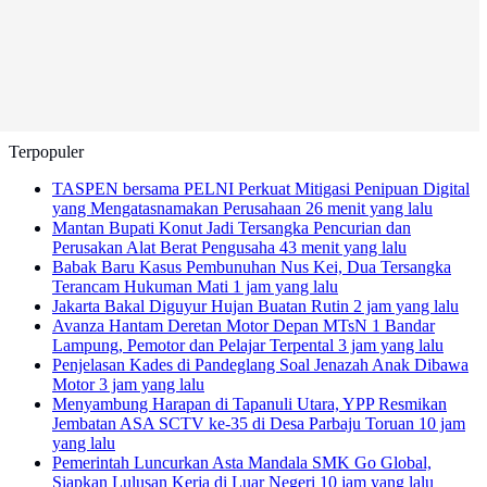
Terpopuler
TASPEN bersama PELNI Perkuat Mitigasi Penipuan Digital
yang Mengatasnamakan Perusahaan
26 menit yang lalu
Mantan Bupati Konut Jadi Tersangka Pencurian dan
Perusakan Alat Berat Pengusaha
43 menit yang lalu
Babak Baru Kasus Pembunuhan Nus Kei, Dua Tersangka
Terancam Hukuman Mati
1 jam yang lalu
Jakarta Bakal Diguyur Hujan Buatan Rutin
2 jam yang lalu
Avanza Hantam Deretan Motor Depan MTsN 1 Bandar
Lampung, Pemotor dan Pelajar Terpental
3 jam yang lalu
Penjelasan Kades di Pandeglang Soal Jenazah Anak Dibawa
Motor
3 jam yang lalu
Menyambung Harapan di Tapanuli Utara, YPP Resmikan
Jembatan ASA SCTV ke-35 di Desa Parbaju Toruan
10 jam
yang lalu
Pemerintah Luncurkan Asta Mandala SMK Go Global,
Siapkan Lulusan Kerja di Luar Negeri
10 jam yang lalu