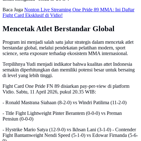
Baca Juga
Nonton Live Streaming One Pride 89 MMA: Ini Daftar
Fight Card Eksklusif di Vidio!
Mencetak Atlet Berstandar Global
Program ini menjadi salah satu jalur strategis dalam mencetak atlet
berstandar global, melalui pendekatan pelatihan modern, sport
science, serta exposure terhadap ekosistem MMA internasional.
Terpilihnya Yudi menjadi indikator bahwa kualitas attet Indonesia
semakin diperhitungkan dan memiliki potensi besar untuk bersaing
di level yang lebih tinggi.
Fight Card One Pride FN 89 disiarkan pay-per-view di platform
Vidio. Sabtu, 11 April 2026, pukul 20.35 WIB:
- Ronald Mastrana Siahaan (8-2-0) vs Windri Patilima (11-2-0)
- Title Fight Lightweight Pinter Berantem (0-0-0) vs Preman
Pensiun (0-0-0)
- Hystrike Mario Satya (12-9-0) vs Ikhsan Lani (3-1-0) - Contender
Fight Bantamweight Nendi Speed (5-1-0) vs Edowar Firnanda (5-6-
0)