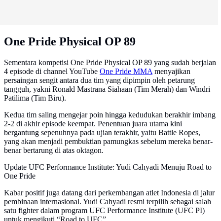
One Pride Physical OP 89
Sementara kompetisi One Pride Physical OP 89 yang sudah berjalan
4 episode di channel YouTube
One Pride MMA
menyajikan
persaingan sengit antara dua tim yang dipimpin oleh petarung
tangguh, yakni Ronald Mastrana Siahaan (Tim Merah) dan Windri
Patilima (Tim Biru).
Kedua tim saling mengejar poin hingga kedudukan berakhir imbang
2-2 di akhir episode keempat. Penentuan juara utama kini
bergantung sepenuhnya pada ujian terakhir, yaitu Battle Ropes,
yang akan menjadi pembuktian pamungkas sebelum mereka benar-
benar bertarung di atas oktagon.
Update UFC Performance Institute: Yudi Cahyadi Menuju Road to
One Pride
Kabar positif juga datang dari perkembangan atlet Indonesia di jalur
pembinaan internasional. Yudi Cahyadi resmi terpilih sebagai salah
satu fighter dalam program UFC Performance Institute (UFC PI)
untuk mengikuti “Road to UFC”.