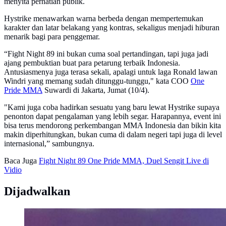
menyita perhatian publik.
Hystrike menawarkan warna berbeda dengan mempertemukan
karakter dan latar belakang yang kontras, sekaligus menjadi hiburan
menarik bagi para penggemar.
“Fight Night 89 ini bukan cuma soal pertandingan, tapi juga jadi
ajang pembuktian buat para petarung terbaik Indonesia.
Antusiasmenya juga terasa sekali, apalagi untuk laga Ronald lawan
Windri yang memang sudah ditunggu-tunggu," kata COO
One
Pride MMA
Suwardi di Jakarta, Jumat (10/4).
"Kami juga coba hadirkan sesuatu yang baru lewat Hystrike supaya
penonton dapat pengalaman yang lebih segar. Harapannya, event ini
bisa terus mendorong perkembangan MMA Indonesia dan bikin kita
makin diperhitungkan, bukan cuma di dalam negeri tapi juga di level
internasional,” sambungnya.
Baca Juga
Fight Night 89 One Pride MMA, Duel Sengit Live di
Vidio
Dijadwalkan