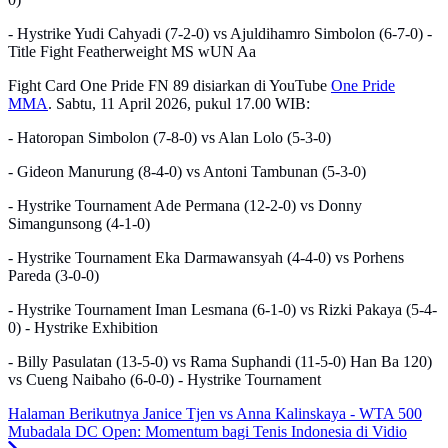
- Hystrike Yudi Cahyadi (7-2-0) vs Ajuldihamro Simbolon (6-7-0) -
Title Fight Featherweight MS wUN Aa
Fight Card One Pride FN 89 disiarkan di YouTube
One Pride
MMA
. Sabtu, 11 April 2026, pukul 17.00 WIB:
- Hatoropan Simbolon (7-8-0) vs Alan Lolo (5-3-0)
- Gideon Manurung (8-4-0) vs Antoni Tambunan (5-3-0)
- Hystrike Tournament Ade Permana (12-2-0) vs Donny
Simangunsong (4-1-0)
- Hystrike Tournament Eka Darmawansyah (4-4-0) vs Porhens
Pareda (3-0-0)
- Hystrike Tournament Iman Lesmana (6-1-0) vs Rizki Pakaya (5-4-
0) - Hystrike Exhibition
- Billy Pasulatan (13-5-0) vs Rama Suphandi (11-5-0) Han Ba 120)
vs Cueng Naibaho (6-0-0) - Hystrike Tournament
Halaman Berikutnya
Janice Tjen vs Anna Kalinskaya - WTA 500
Mubadala DC Open: Momentum bagi Tenis Indonesia di Vidio