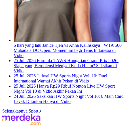
6 hari yang lalu
Janice Tjen vs Anna Kalinskaya - WTA 500
Mubadala DC Open: Momentum bagi Tenis Indonesia di
Vidio
25 Juli 2026
Formula 1 AWS Hungarian Grand Prix 2026:
Siapa yang Berpotensi Menjadi Kuda Hitam? Saksikan di
Vidio
25 Juli 2026
Jadwal HW Sports Night Vol. 10: Duel
International Warnai Akhir Pekan di Vidio
25 Juli 2026
Hanya Rp29 Ribu! Nonton Live HW Sport
Night Vol 10 di Vidio Akhir Pekan Ini
24 Juli 2026
Saksikan HW Sports Night Vol 10: 6 Main Card
Layak Ditonton Hanya di Vidio
Selengkapnya Sport