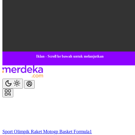
Iklan - Scroll ke bawah untuk melanjutkan
Sport
Olimpik
Raket
Motogp
Basket
Formula1