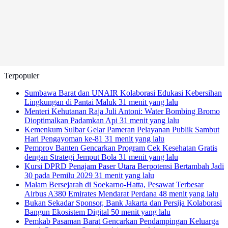
Terpopuler
Sumbawa Barat dan UNAIR Kolaborasi Edukasi Kebersihan
Lingkungan di Pantai Maluk
31 menit yang lalu
Menteri Kehutanan Raja Juli Antoni: Water Bombing Bromo
Dioptimalkan Padamkan Api
31 menit yang lalu
Kemenkum Sulbar Gelar Pameran Pelayanan Publik Sambut
Hari Pengayoman ke-81
31 menit yang lalu
Pemprov Banten Gencarkan Program Cek Kesehatan Gratis
dengan Strategi Jemput Bola
31 menit yang lalu
Kursi DPRD Penajam Paser Utara Berpotensi Bertambah Jadi
30 pada Pemilu 2029
31 menit yang lalu
Malam Bersejarah di Soekarno-Hatta, Pesawat Terbesar
Airbus A380 Emirates Mendarat Perdana
48 menit yang lalu
Bukan Sekadar Sponsor, Bank Jakarta dan Persija Kolaborasi
Bangun Ekosistem Digital
50 menit yang lalu
Pemkab Pasaman Barat Gencarkan Pendampingan Keluarga