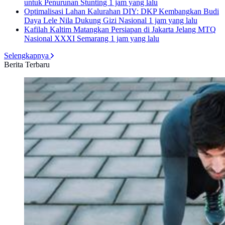
untuk Penurunan Stunting
1 jam yang lalu
Optimalisasi Lahan Kalurahan DIY: DKP Kembangkan Budi
Daya Lele Nila Dukung Gizi Nasional
1 jam yang lalu
Kafilah Kaltim Matangkan Persiapan di Jakarta Jelang MTQ
Nasional XXXI Semarang
1 jam yang lalu
Selengkapnya
Berita Terbaru