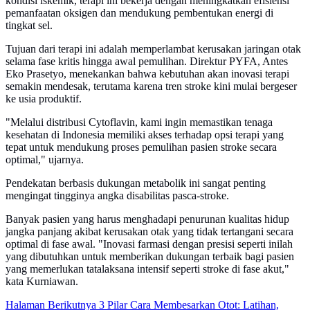
kondisi iskemik, terapi ini bekerja dengan meningkatkan efisiensi
pemanfaatan oksigen dan mendukung pembentukan energi di
tingkat sel.
Tujuan dari terapi ini adalah memperlambat kerusakan jaringan otak
selama fase kritis hingga awal pemulihan. Direktur PYFA, Antes
Eko Prasetyo, menekankan bahwa kebutuhan akan inovasi terapi
semakin mendesak, terutama karena tren stroke kini mulai bergeser
ke usia produktif.
"Melalui distribusi Cytoflavin, kami ingin memastikan tenaga
kesehatan di Indonesia memiliki akses terhadap opsi terapi yang
tepat untuk mendukung proses pemulihan pasien stroke secara
optimal," ujarnya.
Pendekatan berbasis dukungan metabolik ini sangat penting
mengingat tingginya angka disabilitas pasca-stroke.
Banyak pasien yang harus menghadapi penurunan kualitas hidup
jangka panjang akibat kerusakan otak yang tidak tertangani secara
optimal di fase awal. "Inovasi farmasi dengan presisi seperti inilah
yang dibutuhkan untuk memberikan dukungan terbaik bagi pasien
yang memerlukan tatalaksana intensif seperti stroke di fase akut,"
kata Kurniawan.
Halaman Berikutnya
3 Pilar Cara Membesarkan Otot: Latihan,