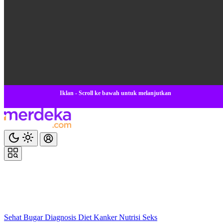
Iklan - Scroll ke bawah untuk melanjutkan
Sehat
Bugar
Diagnosis
Diet
Kanker
Nutrisi
Seks