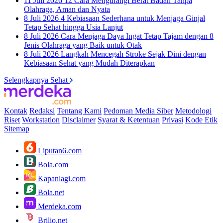
11 Juli 2026
12 Cara Mengurangi Berat Badan Tanpa
Olahraga, Aman dan Nyata
8 Juli 2026
4 Kebiasaan Sederhana untuk Menjaga Ginjal
Tetap Sehat hingga Usia Lanjut
8 Juli 2026
Cara Menjaga Daya Ingat Tetap Tajam dengan 8
Jenis Olahraga yang Baik untuk Otak
8 Juli 2026
Langkah Mencegah Stroke Sejak Dini dengan
Kebiasaan Sehat yang Mudah Diterapkan
Selengkapnya Sehat
Kontak
Redaksi
Tentang Kami
Pedoman Media Siber
Metodologi
Riset
Workstation
Disclaimer
Syarat & Ketentuan
Privasi
Kode Etik
Sitemap
Liputan6.com
Bola.com
Kapanlagi.com
Bola.net
Merdeka.com
Brilio.net