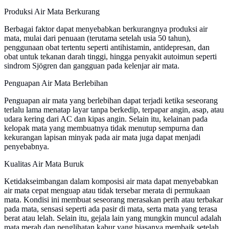
Produksi Air Mata Berkurang
Berbagai faktor dapat menyebabkan berkurangnya produksi air
mata, mulai dari penuaan (terutama setelah usia 50 tahun),
penggunaan obat tertentu seperti antihistamin, antidepresan, dan
obat untuk tekanan darah tinggi, hingga penyakit autoimun seperti
sindrom Sjögren dan gangguan pada kelenjar air mata.
Penguapan Air Mata Berlebihan
Penguapan air mata yang berlebihan dapat terjadi ketika seseorang
terlalu lama menatap layar tanpa berkedip, terpapar angin, asap, atau
udara kering dari AC dan kipas angin. Selain itu, kelainan pada
kelopak mata yang membuatnya tidak menutup sempurna dan
kekurangan lapisan minyak pada air mata juga dapat menjadi
penyebabnya.
Kualitas Air Mata Buruk
Ketidakseimbangan dalam komposisi air mata dapat menyebabkan
air mata cepat menguap atau tidak tersebar merata di permukaan
mata. Kondisi ini membuat seseorang merasakan perih atau terbakar
pada mata, sensasi seperti ada pasir di mata, serta mata yang terasa
berat atau lelah. Selain itu, gejala lain yang mungkin muncul adalah
mata merah dan penglihatan kabur yang biasanya membaik setelah