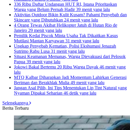
336 Ribu Daftar Undangan HUT RI, Istana Prioritaskan
Warga yang Belum Pernah Hadir
39 menit yang lalu
Aktivitas Outdoor Bikin Kulit Kusam? Pahami Penyebab dan
Skincare yang Dibutuhkan
24 menit yang lalu
4 Orang Tewas Akibat Helikopter Jatuh di Hutan Rio de
Janeiro
29 menit yang lalu
Pemilik Kedai Piscok Minta Usaha Tak Dikaitkan Kasus
Mutilasi Mantan Karyawan
31 menit yang lalu
Ungkap Penyebab Kematian, Polisi Ekshumasi Jenazah
Sutrimo Rabu Lusa
31 menit yang lalu
Situasi Keamanan Memanas, Warga Dievakuasi dari Pelosok
Papua
39 menit yang lalu
Jokowi Bakal Bertemu 20 Ribu Warga Dayak
46 menit yang
lalu
MTQ Kalbar Diharapkan Jadi Momentum Lahirkan Generasi
Beriman dan Berakhlak Mulia
49 menit yang lalu
Jangan Asal Pilih, Ini Tips Menentukan Lip Tint Natural yang
Nyaman Dipakai Seharian
46 detik yang lalu
Selengkapnya
Berita Terbaru