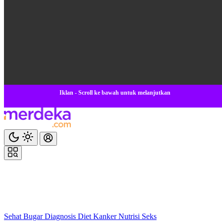
Iklan - Scroll ke bawah untuk melanjutkan
Sehat
Bugar
Diagnosis
Diet
Kanker
Nutrisi
Seks