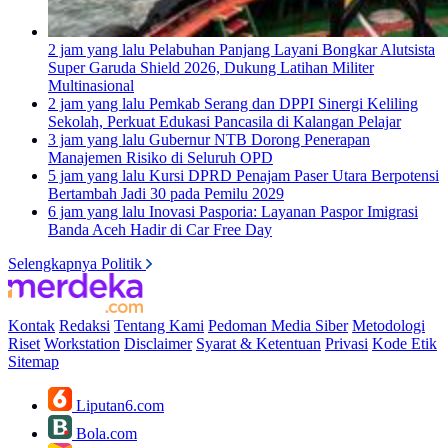
2 jam yang lalu
Pelabuhan Panjang Layani Bongkar Alutsista
Super Garuda Shield 2026, Dukung Latihan Militer
Multinasional
2 jam yang lalu
Pemkab Serang dan DPPI Sinergi Keliling
Sekolah, Perkuat Edukasi Pancasila di Kalangan Pelajar
3 jam yang lalu
Gubernur NTB Dorong Penerapan
Manajemen Risiko di Seluruh OPD
5 jam yang lalu
Kursi DPRD Penajam Paser Utara Berpotensi
Bertambah Jadi 30 pada Pemilu 2029
6 jam yang lalu
Inovasi Pasporia: Layanan Paspor Imigrasi
Banda Aceh Hadir di Car Free Day
Selengkapnya Politik
Kontak
Redaksi
Tentang Kami
Pedoman Media Siber
Metodologi
Riset
Workstation
Disclaimer
Syarat & Ketentuan
Privasi
Kode Etik
Sitemap
Liputan6.com
Bola.com