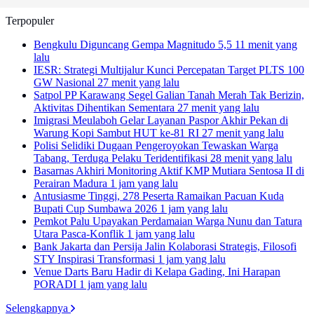
Terpopuler
Bengkulu Diguncang Gempa Magnitudo 5,5
11 menit yang
lalu
IESR: Strategi Multijalur Kunci Percepatan Target PLTS 100
GW Nasional
27 menit yang lalu
Satpol PP Karawang Segel Galian Tanah Merah Tak Berizin,
Aktivitas Dihentikan Sementara
27 menit yang lalu
Imigrasi Meulaboh Gelar Layanan Paspor Akhir Pekan di
Warung Kopi Sambut HUT ke-81 RI
27 menit yang lalu
Polisi Selidiki Dugaan Pengeroyokan Tewaskan Warga
Tabang, Terduga Pelaku Teridentifikasi
28 menit yang lalu
Basarnas Akhiri Monitoring Aktif KMP Mutiara Sentosa II di
Perairan Madura
1 jam yang lalu
Antusiasme Tinggi, 278 Peserta Ramaikan Pacuan Kuda
Bupati Cup Sumbawa 2026
1 jam yang lalu
Pemkot Palu Upayakan Perdamaian Warga Nunu dan Tatura
Utara Pasca-Konflik
1 jam yang lalu
Bank Jakarta dan Persija Jalin Kolaborasi Strategis, Filosofi
STY Inspirasi Transformasi
1 jam yang lalu
Venue Darts Baru Hadir di Kelapa Gading, Ini Harapan
PORADI
1 jam yang lalu
Selengkapnya