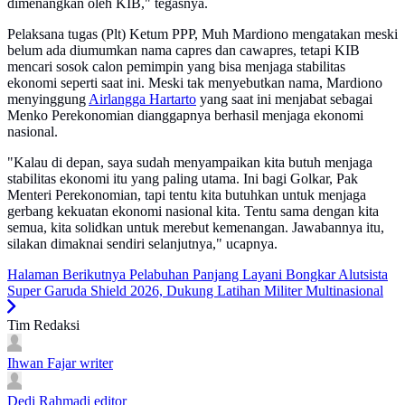
dimenangkan oleh KIB," tegasnya.
Pelaksana tugas (Plt) Ketum PPP, Muh Mardiono mengatakan meski
belum ada diumumkan nama capres dan cawapres, tetapi KIB
mencari sosok calon pemimpin yang bisa menjaga stabilitas
ekonomi seperti saat ini. Meski tak menyebutkan nama, Mardiono
menyinggung
Airlangga Hartarto
yang saat ini menjabat sebagai
Menko Perekonomian dianggapnya berhasil menjaga ekonomi
nasional.
"Kalau di depan, saya sudah menyampaikan kita butuh menjaga
stabilitas ekonomi itu yang paling utama. Ini bagi Golkar, Pak
Menteri Perekonomian, tapi tentu kita butuhkan untuk menjaga
gerbang kekuatan ekonomi nasional kita. Tentu sama dengan kita
semua, kita solidkan untuk merebut kemenangan. Jawabannya itu,
silakan dimaknai sendiri selanjutnya," ucapnya.
Halaman Berikutnya
Pelabuhan Panjang Layani Bongkar Alutsista
Super Garuda Shield 2026, Dukung Latihan Militer Multinasional
Tim Redaksi
Ihwan Fajar
writer
Dedi Rahmadi
editor