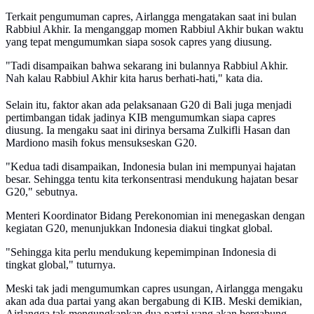
Terkait pengumuman capres, Airlangga mengatakan saat ini bulan
Rabbiul Akhir. Ia menganggap momen Rabbiul Akhir bukan waktu
yang tepat mengumumkan siapa sosok capres yang diusung.
"Tadi disampaikan bahwa sekarang ini bulannya Rabbiul Akhir.
Nah kalau Rabbiul Akhir kita harus berhati-hati," kata dia.
Selain itu, faktor akan ada pelaksanaan G20 di Bali juga menjadi
pertimbangan tidak jadinya KIB mengumumkan siapa capres
diusung. Ia mengaku saat ini dirinya bersama Zulkifli Hasan dan
Mardiono masih fokus mensukseskan G20.
"Kedua tadi disampaikan, Indonesia bulan ini mempunyai hajatan
besar. Sehingga tentu kita terkonsentrasi mendukung hajatan besar
G20," sebutnya.
Menteri Koordinator Bidang Perekonomian ini menegaskan dengan
kegiatan G20, menunjukkan Indonesia diakui tingkat global.
"Sehingga kita perlu mendukung kepemimpinan Indonesia di
tingkat global," tuturnya.
Meski tak jadi mengumumkan capres usungan, Airlangga mengaku
akan ada dua partai yang akan bergabung di KIB. Meski demikian,
Airlangga tak mengungkapkan dua partai yang akan bergabung