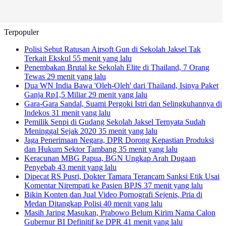
Terpopuler
Polisi Sebut Ratusan Airsoft Gun di Sekolah Jaksel Tak
Terkait Ekskul
55 menit yang lalu
Penembakan Brutal ke Sekolah Elite di Thailand, 7 Orang
Tewas
29 menit yang lalu
Dua WN India Bawa 'Oleh-Oleh' dari Thailand, Isinya Paket
Ganja Rp1,5 Miliar
29 menit yang lalu
Gara-Gara Sandal, Suami Pergoki Istri dan Selingkuhannya di
Indekos
31 menit yang lalu
Pemilik Senpi di Gudang Sekolah Jaksel Ternyata Sudah
Meninggal Sejak 2020
35 menit yang lalu
Jaga Penerimaan Negara, DPR Dorong Kepastian Produksi
dan Hukum Sektor Tambang
35 menit yang lalu
Keracunan MBG Papua, BGN Ungkap Arah Dugaan
Penyebab
43 menit yang lalu
Dipecat RS Pusri, Dokter Tamara Terancam Sanksi Etik Usai
Komentar Nirempati ke Pasien BPJS
37 menit yang lalu
Bikin Konten dan Jual Video Pornografi Sejenis, Pria di
Medan Ditangkap Polisi
40 menit yang lalu
Masih Jaring Masukan, Prabowo Belum Kirim Nama Calon
Gubernur BI Definitif ke DPR
41 menit yang lalu