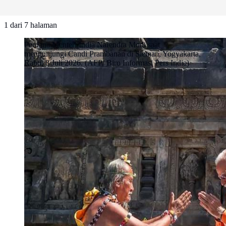
1
dari
7
halaman
Perdana Menteri India Narendra Modi saat
mengunjungi Candi Prambanan di Sleman, Yogyakarta,
Rabu, 8 Juli 2026. (AFP/ Biro Informasi Pers India)