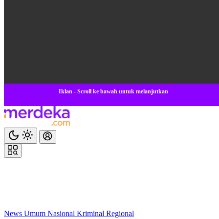
Iklan - Scroll ke bawah untuk melanjutkan
News
Umum
Nasional
Kriminal
Regional