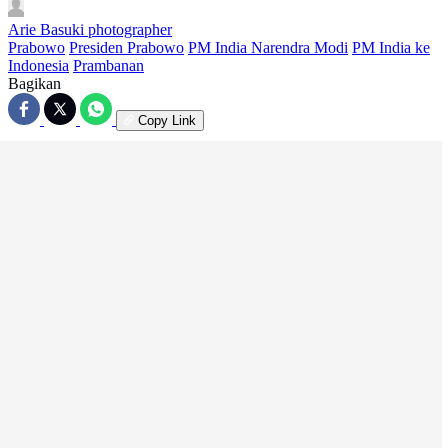
Arie Basuki
photographer
Prabowo
Presiden Prabowo
PM India Narendra Modi
PM India ke
Indonesia
Prambanan
Bagikan
Copy Link