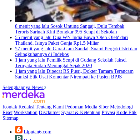
8 menit yang lalu
Sosok Untung Sangaji, Dulu Tembak
Teroris Sarinah Kini Bongkar 995 Senpi di Sekolah
55 menit yang lalu
Dua WN India Bawa 'Oleh-Oleh' dari
Thailand, Isinya Paket Ganja Rp1,5 Miliar
57 menit yang lalu
Gara-Gara Sandal, Suami Pergoki Istri dan
Selingkuhannya di Indekos
1 jam yang lalu
Pemilik Senpi di Gudang Sekolah Jaksel
Ternyata Sudah Meninggal Sejak 2020
1 jam yang lalu
Dipecat RS Pusri, Dokter Tamara Terancam
Sanksi Etik Usai Komentar Nirempati ke Pasien BPJS
Selengkapnya News
Kontak
Redaksi
Tentang Kami
Pedoman Media Siber
Metodologi
Riset
Workstation
Disclaimer
Syarat & Ketentuan
Privasi
Kode Etik
Sitemap
Liputan6.com