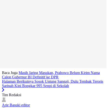
Baca Juga
Masih Jaring Masukan, Prabowo Belum Kirim Nama
Calon Gubernur BI Definitif ke DPR
Halaman Berikutnya
Sosok Untung Sangaji, Dulu Tembak Teroris
Sarinah Kini Bongkar 995 Senpi di Sekolah
Tim Redaksi
Arie Basuki
editor