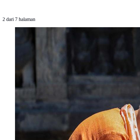
2
dari
7
halaman