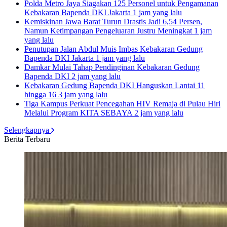
Polda Metro Jaya Siagakan 125 Personel untuk Pengamanan
Kebakaran Bapenda DKI Jakarta
1 jam yang lalu
Kemiskinan Jawa Barat Turun Drastis Jadi 6,54 Persen,
Namun Ketimpangan Pengeluaran Justru Meningkat
1 jam
yang lalu
Penutupan Jalan Abdul Muis Imbas Kebakaran Gedung
Bapenda DKI Jakarta
1 jam yang lalu
Damkar Mulai Tahap Pendinginan Kebakaran Gedung
Bapenda DKI
2 jam yang lalu
Kebakaran Gedung Bapenda DKI Hanguskan Lantai 11
hingga 16
3 jam yang lalu
Tiga Kampus Perkuat Pencegahan HIV Remaja di Pulau Hiri
Melalui Program KITA SEBAYA
2 jam yang lalu
Selengkapnya
Berita Terbaru