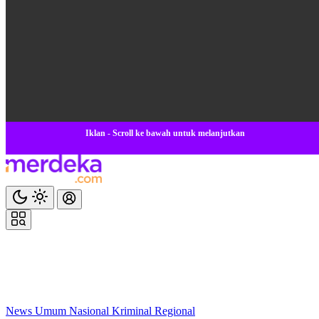
Iklan - Scroll ke bawah untuk melanjutkan
News
Umum
Nasional
Kriminal
Regional