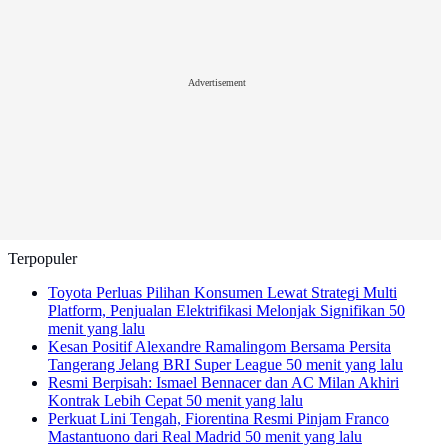
Advertisement
Terpopuler
Toyota Perluas Pilihan Konsumen Lewat Strategi Multi
Platform, Penjualan Elektrifikasi Melonjak Signifikan
50
menit yang lalu
Kesan Positif Alexandre Ramalingom Bersama Persita
Tangerang Jelang BRI Super League
50 menit yang lalu
Resmi Berpisah: Ismael Bennacer dan AC Milan Akhiri
Kontrak Lebih Cepat
50 menit yang lalu
Perkuat Lini Tengah, Fiorentina Resmi Pinjam Franco
Mastantuono dari Real Madrid
50 menit yang lalu