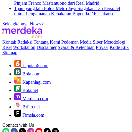
Pinjam Franco Mastantuono dari Real Madrid
1 jam yang lalu
Polda Metro Jaya Siagakan 125 Personel
untuk Pengamanan Kebakaran Bapenda DKI Jakarta
Selengkapnya News
Kontak
Redaksi
Tentang Kami
Pedoman Media Siber
Metodologi
Riset
Workstation
Disclaimer
Syarat & Ketentuan
Privasi
Kode Etik
Sitemap
Liputan6.com
Bola.com
Kapanlagi.com
Bola.net
Merdeka.com
Brilio.net
Fimela.com
Connect with Us