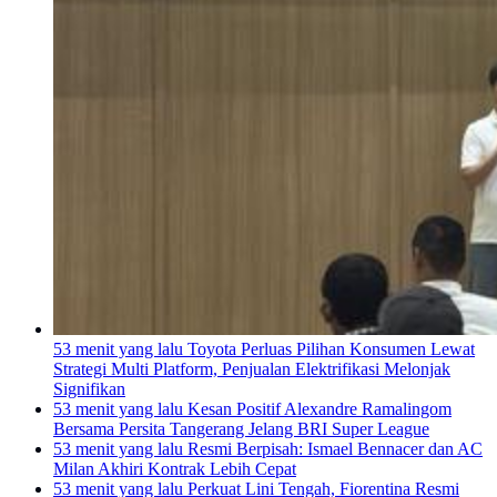
53 menit yang lalu
Toyota Perluas Pilihan Konsumen Lewat
Strategi Multi Platform, Penjualan Elektrifikasi Melonjak
Signifikan
53 menit yang lalu
Kesan Positif Alexandre Ramalingom
Bersama Persita Tangerang Jelang BRI Super League
53 menit yang lalu
Resmi Berpisah: Ismael Bennacer dan AC
Milan Akhiri Kontrak Lebih Cepat
53 menit yang lalu
Perkuat Lini Tengah, Fiorentina Resmi