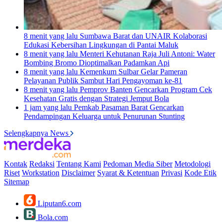
8 menit yang lalu
Sumbawa Barat dan UNAIR Kolaborasi
Edukasi Kebersihan Lingkungan di Pantai Maluk
8 menit yang lalu
Menteri Kehutanan Raja Juli Antoni: Water
Bombing Bromo Dioptimalkan Padamkan Api
8 menit yang lalu
Kemenkum Sulbar Gelar Pameran
Pelayanan Publik Sambut Hari Pengayoman ke-81
8 menit yang lalu
Pemprov Banten Gencarkan Program Cek
Kesehatan Gratis dengan Strategi Jemput Bola
1 jam yang lalu
Pemkab Pasaman Barat Gencarkan
Pendampingan Keluarga untuk Penurunan Stunting
Selengkapnya News
Kontak
Redaksi
Tentang Kami
Pedoman Media Siber
Metodologi
Riset
Workstation
Disclaimer
Syarat & Ketentuan
Privasi
Kode Etik
Sitemap
Liputan6.com
Bola.com