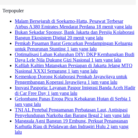
Terpopuler
Malam Bersejarah di Soekarno-Hatta, Pesawat Terbesar
Airbus A380 Emirates Mendarat Perdana
18 menit yang lalu
Bukan Sekadar Sponsor, Bank Jakarta dan Persija Kolaborasi
Bangun Ekosistem Digital
20 menit yang lalu
Pemkab Pasaman Barat Gencarkan Pendampingan Keluarga
untuk Penurunan Stunting
1 jam yang lalu
Optimalisasi Lahan Kalurahan DIY: DKP Kembangkan Budi
Daya Lele Nila Dukung Gizi Nasional
1 jam yang lalu
Kafilah Kaltim Matangkan Persiapan di Jakarta Jelang MTQ
Nasional XXXI Semarang
1 jam yang lalu
Kemenkop Dorong Kolaborasi Pemkab Jayawijaya untuk
Pengembangan Koperasi Jayawijaya
1 jam yang lalu
Inovasi Pasporia: Layanan Paspor Imigrasi Banda Aceh Hadir
di Car Free Day
1 jam yang lalu
Gelombang Panas Eropa Picu Kebakaran Hutan di Serbia
1
jam yang lalu
TNI AL Pertebal Pengamanan Perbatasan Laut, Antisipasi
Penyelundupan Narkoba dan Barang Ilegal
2 jam yang lalu
Manggala Agni Bangun 19 Embung, Perkuat Penanganan
Karhutla Riau di Pelalawan dan Indragiri Hulu
2 jam yang
lalu