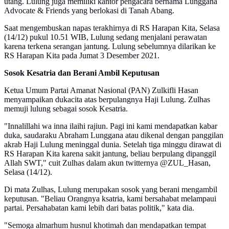
utang. Lulung juga memiliki kantor pengacara bernama Lunggana
Advocate & Friends yang berlokasi di Tanah Abang.
Saat mengembuskan napas terakhirnya di RS Harapan Kita, Selasa
(14/12) pukul 10.51 WIB, Lulung sedang menjalani perawatan
karena terkena serangan jantung. Lulung sebelumnya dilarikan ke
RS Harapan Kita pada Jumat 3 Desember 2021.
Sosok Kesatria dan Berani Ambil Keputusan
Ketua Umum Partai Amanat Nasional (PAN) Zulkifli Hasan
menyampaikan dukacita atas berpulangnya Haji Lulung. Zulhas
memuji lulung sebagai sosok Kesatria.
"Innalillahi wa inna ilaihi rajiun. Pagi ini kami mendapatkan kabar
duka, saudaraku Abraham Lunggana atau dikenal dengan panggilan
akrab Haji Lulung meninggal dunia. Setelah tiga minggu dirawat di
RS Harapan Kita karena sakit jantung, beliau berpulang dipanggil
Allah SWT," cuit Zulhas dalam akun twitternya @ZUL_Hasan,
Selasa (14/12).
Di mata Zulhas, Lulung merupakan sosok yang berani mengambil
keputusan. "Beliau Orangnya ksatria, kami bersahabat melampaui
partai. Persahabatan kami lebih dari batas politik," kata dia.
"Semoga almarhum husnul khotimah dan mendapatkan tempat