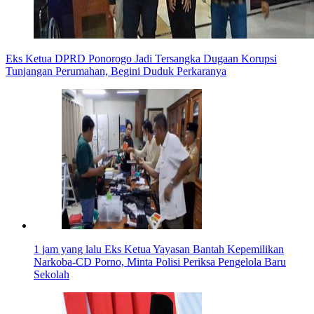
Eks Ketua DPRD Ponorogo Jadi Tersangka Dugaan Korupsi
Tunjangan Perumahan, Begini Duduk Perkaranya
1 jam yang lalu
Eks Ketua Yayasan Bantah Kepemilikan
Narkoba-CD Porno, Minta Polisi Periksa Pengelola Baru
Sekolah