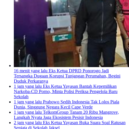
16 menit yang lalu
Eks Ketua DPRD Ponorogo Jadi
Tersangka Dugaan Korupsi Tunjangan Perumahan, Begini
Duduk Perkaranya
1 jam yang lalu
Eks Ketua Yayasan Bantah Kepemilikan
Narkoba-CD Porno, Minta Polisi Periksa Pengelola Baru
Sekolah
1 jam yang lalu
Prabowo Sedih Indonesia Tak Lolos Piala
Dunia, Singgung Negara Kecil Cape Verde
1 jam yang lalu
TelkomGroup Tanam 20 Ribu Mangrove,
Langkah Nyata Jaga Ekosistem Pesisir Indonesia
2 jam yang lalu
Eks Ketua Yayasan Buka Suara Soal Ratusan
Senjata di Sekolah Jaksel