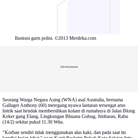
Ilustrasi garis polisi. ©2013 Merdeka.com
Advertisement
Seorang Warga Negara Asing (WNA) asal Australia, bernama
Gallager Anthony (60) meregang nyawa lantaran tersengat arus
listrik saat hendak membersihkan kolam di rumahnya di Jalan Blong
Keker gang Elang, Lingkungan Bhuana Gubug, Jimbaran, Rabu
(14/2) sekitar pukul 11.30 Wita.
"Korban sendiri tidak menggunakan alas kaki, dan pada saat itu
kondisi hujan lebat," ucap Kanit Reskrim Polsek Kuta Selatan Iptu