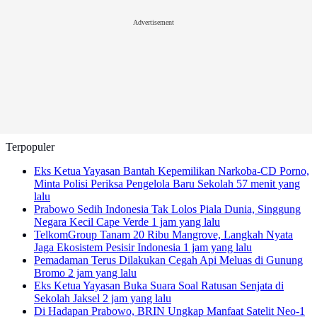
Advertisement
Terpopuler
Eks Ketua Yayasan Bantah Kepemilikan Narkoba-CD Porno,
Minta Polisi Periksa Pengelola Baru Sekolah
57 menit yang
lalu
Prabowo Sedih Indonesia Tak Lolos Piala Dunia, Singgung
Negara Kecil Cape Verde
1 jam yang lalu
TelkomGroup Tanam 20 Ribu Mangrove, Langkah Nyata
Jaga Ekosistem Pesisir Indonesia
1 jam yang lalu
Pemadaman Terus Dilakukan Cegah Api Meluas di Gunung
Bromo
2 jam yang lalu
Eks Ketua Yayasan Buka Suara Soal Ratusan Senjata di
Sekolah Jaksel
2 jam yang lalu
Di Hadapan Prabowo, BRIN Ungkap Manfaat Satelit Neo-1