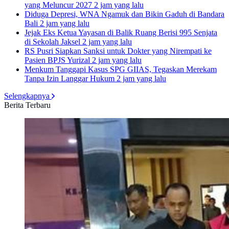
yang Meluncur 2027
2 jam yang lalu
Diduga Depresi, WNA Ngamuk dan Bikin Gaduh di Bandara
Bali
2 jam yang lalu
Jejak Eks Ketua Yayasan di Balik Ruang Berisi 995 Senjata
di Sekolah Jaksel
2 jam yang lalu
RS Pusri Siapkan Sanksi untuk Dokter yang Nirempati ke
Pasien BPJS Yurizal
2 jam yang lalu
Menkum Tanggapi Kasus SPG GIIAS, Tegaskan Merekam
Tanpa Izin Langgar Hukum
2 jam yang lalu
Selengkapnya
Berita Terbaru