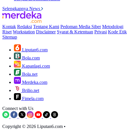
Selengkapnya News
Kontak
Redaksi
Tentang Kami
Pedoman Media Siber
Metodologi
Riset
Workstation
Disclaimer
Syarat & Ketentuan
Privasi
Kode Etik
Sitemap
Liputan6.com
Bola.com
Kapanlagi.com
Bola.net
Merdeka.com
Brilio.net
Fimela.com
Connect with Us
Copyright © 2026 Liputan6.com
•