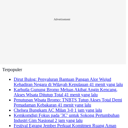
Advertisement
Terpopuler
Dirut Bulog: Penyaluran Bantuan Pangan Alor Wujud
Kehadiran Negara di Wilayah Kepulauan
41 menit yang lalu
Karhutla Gunung Bromo Meluas Akibat Angin Kencang,
Akses Wisata Ditutup Total
41 menit yang lalu
Penutupan Wisata Bromo: TNBTS Tutup Akses Total Demi
Pemadaman Kebakaran
41 menit yang lalu
Chelsea Bungkam AC Milan 3-0
1 jam yang lalu
Kemkomdigi Fokus pada '3C' untuk Sokong Pertumbuhan
Industri Gim Nasional
2 jam yang lalu
Festival Egrang Jember Perkuat Komitmen Ruang Aman