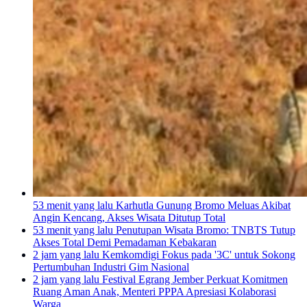
53 menit yang lalu
Karhutla Gunung Bromo Meluas Akibat
Angin Kencang, Akses Wisata Ditutup Total
53 menit yang lalu
Penutupan Wisata Bromo: TNBTS Tutup
Akses Total Demi Pemadaman Kebakaran
2 jam yang lalu
Kemkomdigi Fokus pada '3C' untuk Sokong
Pertumbuhan Industri Gim Nasional
2 jam yang lalu
Festival Egrang Jember Perkuat Komitmen
Ruang Aman Anak, Menteri PPPA Apresiasi Kolaborasi
Warga