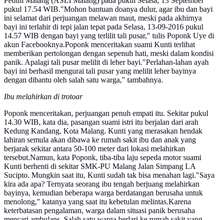
Peduli Malang (ASLI Malang) pada pukul Selasa, 13 September
pukul 17.54 WIB."Mohon bantuan doanya dulur, agar ibu dan bayi
ini selamat dari perjuangan melawan maut, meski pada akhirnya
bayi ini terlahir di tepi jalan tepat pada Selasa, 13-09-2016 pukul
14.57 WIB dengan bayi yang terlilit tali pusar," tulis Poponk Uye di
akun Facebooknya.Poponk menceritakan suami Kunti terlihat
memberikan pertolongan dengan sepenuh hati, meski dalam kondisi
panik. Apalagi tali pusar melilit di leher bayi."Perlahan-lahan ayah
bayi ini berhasil mengurai tali pusar yang melilit leher bayinya
dengan dibantu oleh salah satu warga," tambahnya.
Ibu melahirkan di trotoar
Poponk menceritakan, perjuangan penuh empati itu. Sekitar pukul
14.30 WIB, kata dia, pasangan suami istri itu berjalan dari arah
Kedung Kandang, Kota Malang. Kunti yang merasakan hendak
lahiran semula akan dibawa ke rumah sakit ibu dan anak yang
berjarak sekitar antara 50-100 meter dari lokasi melahirkan
tersebut.Namun, kata Poponk, tiba-tiba laju sepeda motor suami
Kunti berhenti di sekitar SMK-PU Malang Jalan Simpang LA
Sucipto. Mungkin saat itu, Kunti sudah tak bisa menahan lagi."Saya
kira ada apa? Ternyata seorang ibu tengah berjuang melahirkan
bayinya, kemudian beberapa warga berdatangan berusaha untuk
menolong," katanya yang saat itu kebetulan melintas.Karena
keterbatasan pengalaman, warga dalam situasi panik berusaha
mencari ambulans. Salah satu warga berlari ke rumah sakit yang