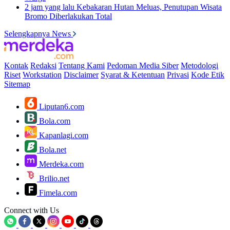
2 jam yang lalu
Kebakaran Hutan Meluas, Penutupan Wisata
Bromo Diberlakukan Total
Selengkapnya News
Kontak
Redaksi
Tentang Kami
Pedoman Media Siber
Metodologi
Riset
Workstation
Disclaimer
Syarat & Ketentuan
Privasi
Kode Etik
Sitemap
Liputan6.com
Bola.com
Kapanlagi.com
Bola.net
Merdeka.com
Brilio.net
Fimela.com
Connect with Us