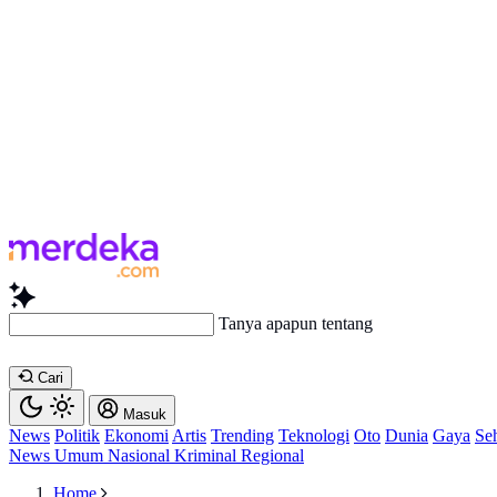
Tanya apapun tentang artikel ini...
Cari
Masuk
News
Politik
Ekonomi
Artis
Trending
Teknologi
Oto
Dunia
Gaya
Se
News
Umum
Nasional
Kriminal
Regional
Home