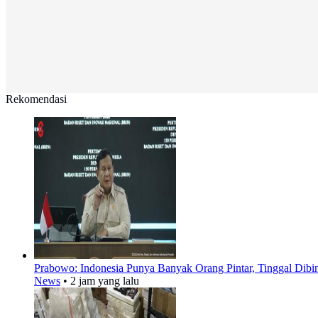
Rekomendasi
Prabowo: Indonesia Punya Banyak Orang Pintar, Tinggal Dibi
News
•
2 jam yang lalu