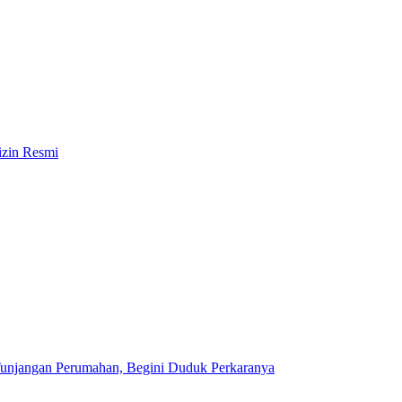
izin Resmi
unjangan Perumahan, Begini Duduk Perkaranya