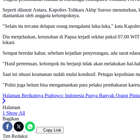
Seperti dilansir Antara, Kapolres Tolikara Akbp Suroso menuturkan, 
diamankan oleh anggota kelompoknya.
"Selain itu tercatat delapan orang mengalami luka-luka," kata Kapol
Dia menjelaskan, kerusuhan di Papua terjadi sekitar pukul 07.00 WI
lokasi.
Sempat beredar kabar, sebelum kejadian penyerangan, ada surat edar
"Hasil pertemuan, kelompok itu berjanji tidak akan melakukan hal-ha
Saat ini situasi keamanan sudah mulai kondusif. Petugas kepolisian m
"Polisi juga belum bisa mengamankan para pelaku pembakaran karen
Halaman Berikutnya
Prabowo: Indonesia Punya Banyak Orang Pintar
Halaman
1
Show All
Bagikan
Copy Link
Tim Redaksi