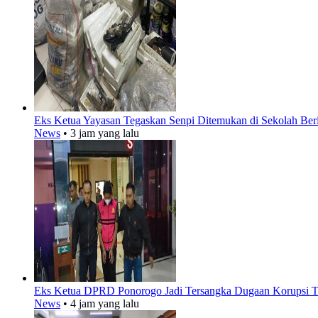
Eks Ketua Yayasan Tegaskan Senpi Ditemukan di Sekolah Ber
News
•
3 jam yang lalu
Eks Ketua DPRD Ponorogo Jadi Tersangka Dugaan Korupsi T
News
•
4 jam yang lalu