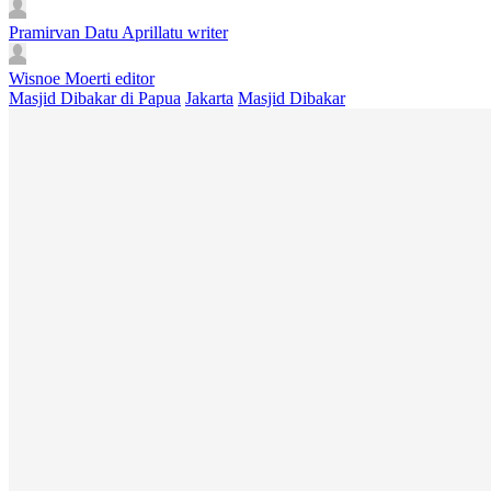
Pramirvan Datu Aprillatu
writer
Wisnoe Moerti
editor
Masjid Dibakar di Papua
Jakarta
Masjid Dibakar