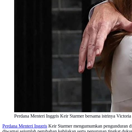
Perdana Menteri Inggris Keir Starmer bersama istrinya Victori
Perdana Menteri Inggris
Keir Starmer mengumumkan pengunduran diri
diwarnai sejumlah perubahan kebijakan serta penurunan tingkat duku