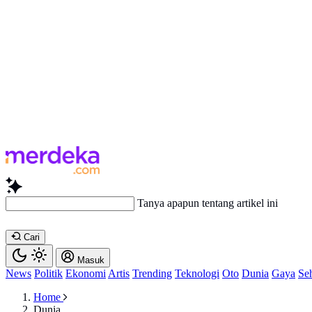
Baca
Cari
Masuk
News
Politik
Ekonomi
Artis
Trending
Teknologi
Oto
Dunia
Gaya
Se
Home
Dunia