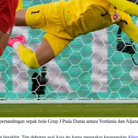
rtandingan sepak bola Grup J Piala Dunia antara Yordania dan Aljazair
i berakhir. Tim debutan asal Asia itu harus mengakui keunggulan
Aljaz