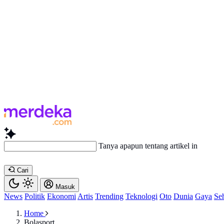
Baca lebih
Cari
Masuk
News
Politik
Ekonomi
Artis
Trending
Teknologi
Oto
Dunia
Gaya
Se
Home
Bolasport