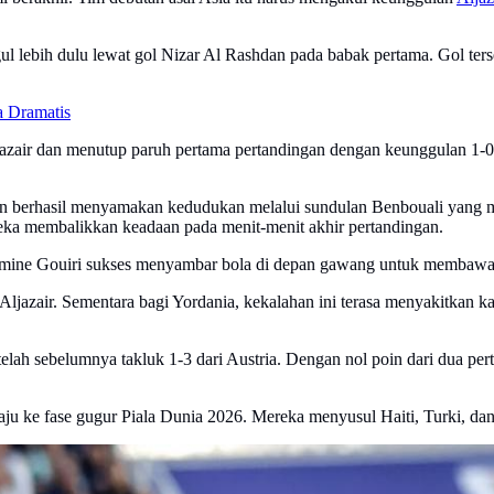
ul lebih dulu lewat gol Nizar Al Rashdan pada babak pertama. Gol ter
 Dramatis
zair dan menutup paruh pertama pertandingan dengan keunggulan 1-0. S
f dan berhasil menyamakan kedudukan melalui sundulan Benbouali yan
reka membalikkan keadaan pada menit-menit akhir pertandingan.
jok, Amine Gouiri sukses menyambar bola di depan gawang untuk membaw
Aljazair. Sementara bagi Yordania, kekalahan ini terasa menyakitkan
lah sebelumnya takluk 1-3 dari Austria. Dengan nol poin dari dua pert
u ke fase gugur Piala Dunia 2026. Mereka menyusul Haiti, Turki, dan 