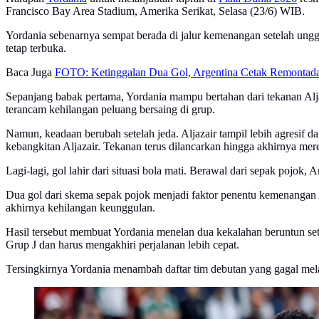
Francisco Bay Area Stadium, Amerika Serikat, Selasa (23/6) WIB.
Yordania sebenarnya sempat berada di jalur kemenangan setelah ungg
tetap terbuka.
Baca Juga
FOTO: Ketinggalan Dua Gol, Argentina Cetak Remontada
Sepanjang babak pertama, Yordania mampu bertahan dari tekanan Alja
terancam kehilangan peluang bersaing di grup.
Namun, keadaan berubah setelah jeda. Aljazair tampil lebih agresi
kebangkitan Aljazair. Tekanan terus dilancarkan hingga akhirnya me
Lagi-lagi, gol lahir dari situasi bola mati. Berawal dari sepak po
Dua gol dari skema sepak pojok menjadi faktor penentu kemenangan 
akhirnya kehilangan keunggulan.
Hasil tersebut membuat Yordania menelan dua kekalahan beruntun sete
Grup J dan harus mengakhiri perjalanan lebih cepat.
Tersingkirnya Yordania menambah daftar tim debutan yang gagal melaj