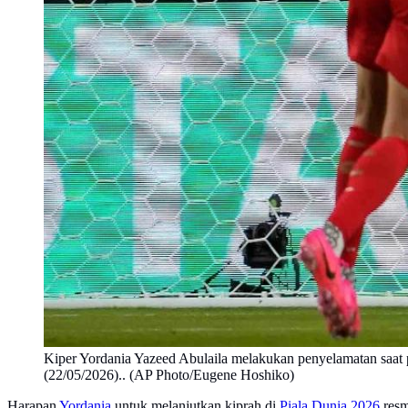
Kiper Yordania Yazeed Abulaila melakukan penyelamatan saat pe
(22/05/2026).. (AP Photo/Eugene Hoshiko)
Harapan
Yordania
untuk melanjutkan kiprah di
Piala Dunia 2026
resm