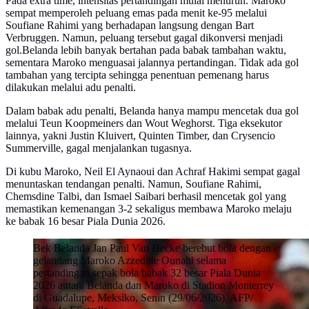
Pada extra time, intensitas pertandingan mulai menurun. Maroko
sempat memperoleh peluang emas pada menit ke-95 melalui
Soufiane Rahimi yang berhadapan langsung dengan Bart
Verbruggen. Namun, peluang tersebut gagal dikonversi menjadi
gol.Belanda lebih banyak bertahan pada babak tambahan waktu,
sementara Maroko menguasai jalannya pertandingan. Tidak ada gol
tambahan yang tercipta sehingga penentuan pemenang harus
dilakukan melalui adu penalti.
Dalam babak adu penalti, Belanda hanya mampu mencetak dua gol
melalui Teun Koopmeiners dan Wout Weghorst. Tiga eksekutor
lainnya, yakni Justin Kluivert, Quinten Timber, dan Crysencio
Summerville, gagal menjalankan tugasnya.
Di kubu Maroko, Neil El Aynaoui dan Achraf Hakimi sempat gagal
menuntaskan tendangan penalti. Namun, Soufiane Rahimi,
Chemsdine Talbi, dan Ismael Saibari berhasil mencetak gol yang
memastikan kemenangan 3-2 sekaligus membawa Maroko melaju
ke babak 16 besar Piala Dunia 2026.
Bek Belanda Jan Paul Van Hecke berebut bola dengan
gelandang Maroko Azzedine Ounahi selama
pertandingan sepak bola babak 32 besar Piala Dunia
2026 antara Belanda dan Maroko di Stadion Monterrey
di Guadalupe, Meksiko, Senin (29/06/2026). AFP/