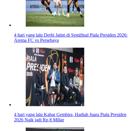
4 hari yang lalu
Derbi Jatim di Semifinal Piala Presiden 2026:
Arema FC vs Persebaya
4 hari yang lalu
Kabar Gembira, Hadiah Juara Piala Presiden
2026 Naik jadi Rp 8 Miliar