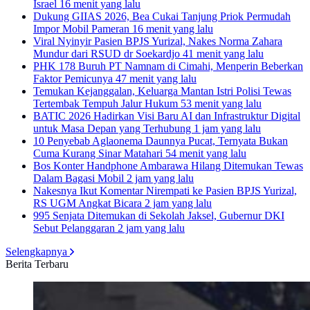
Israel
16 menit yang lalu
Dukung GIIAS 2026, Bea Cukai Tanjung Priok Permudah
Impor Mobil Pameran
16 menit yang lalu
Viral Nyinyir Pasien BPJS Yurizal, Nakes Norma Zahara
Mundur dari RSUD dr Soekardjo
41 menit yang lalu
PHK 178 Buruh PT Namnam di Cimahi, Menperin Beberkan
Faktor Pemicunya
47 menit yang lalu
Temukan Kejanggalan, Keluarga Mantan Istri Polisi Tewas
Tertembak Tempuh Jalur Hukum
53 menit yang lalu
BATIC 2026 Hadirkan Visi Baru AI dan Infrastruktur Digital
untuk Masa Depan yang Terhubung
1 jam yang lalu
10 Penyebab Aglaonema Daunnya Pucat, Ternyata Bukan
Cuma Kurang Sinar Matahari
54 menit yang lalu
Bos Konter Handphone Ambarawa Hilang Ditemukan Tewas
Dalam Bagasi Mobil
2 jam yang lalu
Nakesnya Ikut Komentar Nirempati ke Pasien BPJS Yurizal,
RS UGM Angkat Bicara
2 jam yang lalu
995 Senjata Ditemukan di Sekolah Jaksel, Gubernur DKI
Sebut Pelanggaran
2 jam yang lalu
Selengkapnya
Berita Terbaru