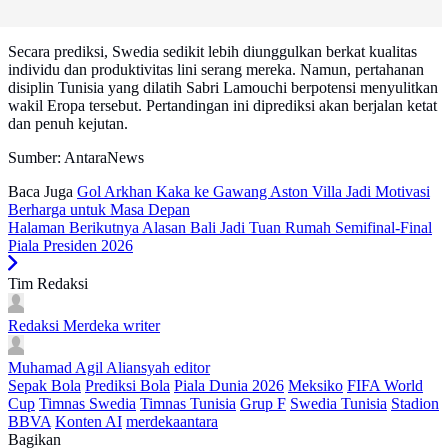
Secara prediksi, Swedia sedikit lebih diunggulkan berkat kualitas
individu dan produktivitas lini serang mereka. Namun, pertahanan
disiplin Tunisia yang dilatih Sabri Lamouchi berpotensi menyulitkan
wakil Eropa tersebut. Pertandingan ini diprediksi akan berjalan ketat
dan penuh kejutan.
Sumber: AntaraNews
Baca Juga
Gol Arkhan Kaka ke Gawang Aston Villa Jadi Motivasi
Berharga untuk Masa Depan
Halaman Berikutnya
Alasan Bali Jadi Tuan Rumah Semifinal-Final
Piala Presiden 2026
Tim Redaksi
Redaksi Merdeka
writer
Muhamad Agil Aliansyah
editor
Sepak Bola
Prediksi Bola
Piala Dunia 2026
Meksiko
FIFA World
Cup
Timnas Swedia
Timnas Tunisia
Grup F
Swedia Tunisia
Stadion
BBVA
Konten AI
merdekaantara
Bagikan