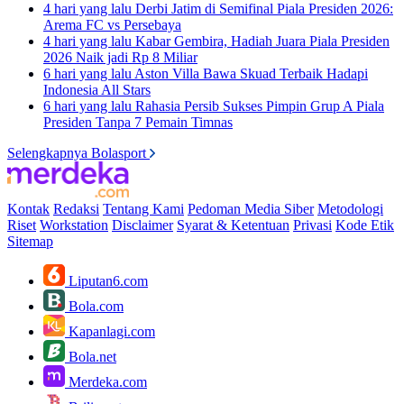
4 hari yang lalu
Derbi Jatim di Semifinal Piala Presiden 2026:
Arema FC vs Persebaya
4 hari yang lalu
Kabar Gembira, Hadiah Juara Piala Presiden
2026 Naik jadi Rp 8 Miliar
6 hari yang lalu
Aston Villa Bawa Skuad Terbaik Hadapi
Indonesia All Stars
6 hari yang lalu
Rahasia Persib Sukses Pimpin Grup A Piala
Presiden Tanpa 7 Pemain Timnas
Selengkapnya Bolasport
Kontak
Redaksi
Tentang Kami
Pedoman Media Siber
Metodologi
Riset
Workstation
Disclaimer
Syarat & Ketentuan
Privasi
Kode Etik
Sitemap
Liputan6.com
Bola.com
Kapanlagi.com
Bola.net
Merdeka.com