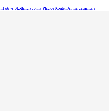
m
Haiti vs Skotlandia
Johny Placide
Konten AI
merdekaantara