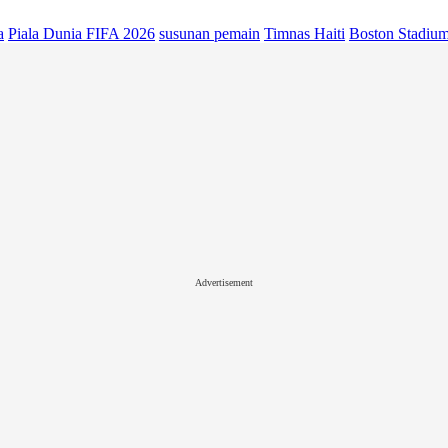
a
Piala Dunia FIFA 2026
susunan pemain
Timnas Haiti
Boston Stadiu
Advertisement