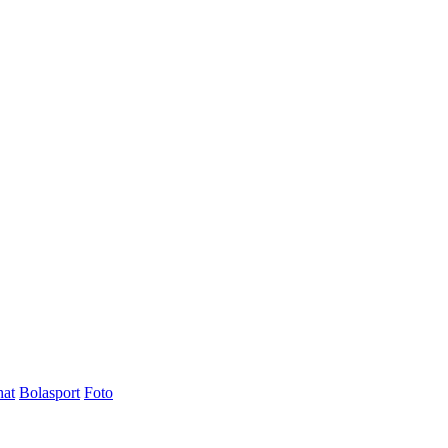
hat
Bolasport
Foto