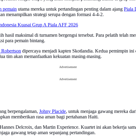
n pemain
utama mereka untuk pertandingan penting dalam ajang
Piala
kan menampilkan strategi serupa dengan formasi 4-4-2.
ndonesia Kuasai Grup A Piala AFF 2026
ih hasil maksimal di turnamen bergengsi tersebut. Para pelatih telah 
si para pemain bintang.
 Robertson
dipercaya menjadi kapten Skotlandia. Kedua pemimpin ini
dua tim akan memanfaatkan kekuatan masing-masing.
Advertisement
Advertisement
wang berpengalaman,
Johny Placide
, untuk menjaga gawang mereka dari 
pkan memberikan rasa aman bagi pertahanan Haiti.
 Hannes Delcroix, dan Martin Experience. Kuartet ini akan bekerja sa
njaga gawang tetap aman sepanjang pertandingan.