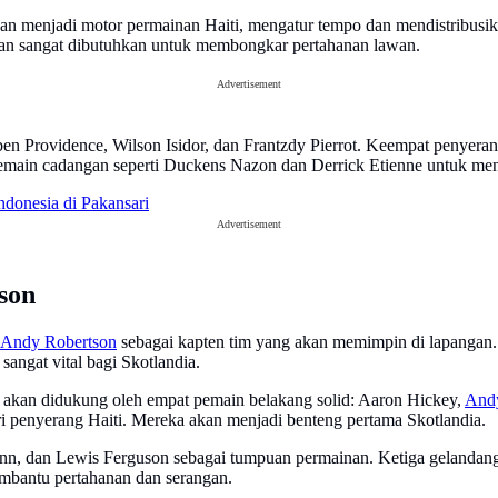
akan menjadi motor permainan Haiti, mengatur tempo dan mendistribu
akan sangat dibutuhkan untuk membongkar pertahanan lawan.
Advertisement
n Providence, Wilson Isidor, dan Frantzdy Pierrot. Keempat penyerang
emain cadangan seperti Duckens Nazon dan Derrick Etienne untuk me
donesia di Pakansari
Advertisement
son
Andy Robertson
sebagai kapten tim yang akan memimpin di lapangan
ngat vital bagi Skotlandia.
akan didukung oleh empat pemain belakang solid: Aaron Hickey,
Andy
penyerang Haiti. Mereka akan menjadi benteng pertama Skotlandia.
nn, dan Lewis Ferguson sebagai tumpuan permainan. Ketiga gelandang
embantu pertahanan dan serangan.