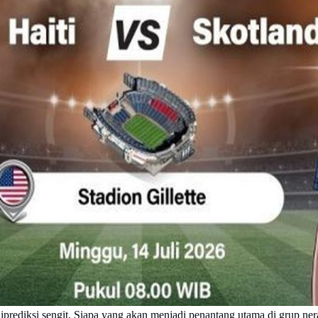
diprediksi sengit. Siapa yang akan menjadi penantang utama di grup 