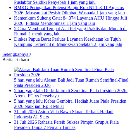
Puslabfor Selidiki Penyebab
1 jam yang lalu
BMKG Peringatkan Potensi Banjir Rob NTT 8-11 Agustus
2026, Masyarakat Pesisir Diimbau Waspada
1 jam yang lalu
Kemenkum Sulteng Catat 84.374 Layanan AHU Hingga Juli
2026, Fidusia Mendominasi
1 jam yang lalu
5 Cara Membuat Tempat Alat Pel yang Praktis dan Mudah di
Rumah
1 menit yang lalu
Dinkes Papua Barat Perluas Layanan Kesehatan ke Tujuh
Kampung Terpencil di Manokwari Selatan
2 jam yang lalu
Selengkapnya
Berita Terbaru
5 hari yang lalu
Alasan Bali Jadi Tuan Rumah Semifinal-Final
Piala Presiden 2026
5 hari yang lalu
Derbi Jatim di Semifinal Piala Presiden 2026:
Arema FC vs Persebaya
5 hari yang lalu
Kabar Gembira, Hadiah Juara Piala Presiden
2026 Naik jadi Rp 8 Miliar
31 Juli 2026
Aston Villa Bawa Skuad Terbaik Hadapi
Indonesia All Stars
31 Juli 2026
Rahasia Persib Sukses Pimpin Grup A Piala
Presiden Tanpa 7 Pemain Timnas