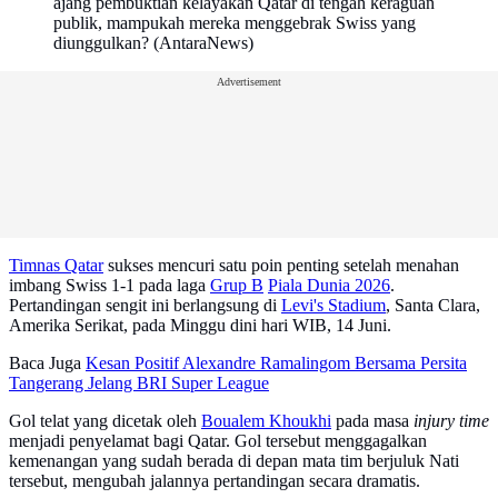
ajang pembuktian kelayakan Qatar di tengah keraguan
publik, mampukah mereka menggebrak Swiss yang
diunggulkan? (AntaraNews)
Advertisement
Timnas Qatar
sukses mencuri satu poin penting setelah menahan
imbang Swiss 1-1 pada laga
Grup B
Piala Dunia 2026
.
Pertandingan sengit ini berlangsung di
Levi's Stadium
, Santa Clara,
Amerika Serikat, pada Minggu dini hari WIB, 14 Juni.
Baca Juga
Kesan Positif Alexandre Ramalingom Bersama Persita
Tangerang Jelang BRI Super League
Gol telat yang dicetak oleh
Boualem Khoukhi
pada masa
injury time
menjadi penyelamat bagi Qatar. Gol tersebut menggagalkan
kemenangan yang sudah berada di depan mata tim berjuluk Nati
tersebut, mengubah jalannya pertandingan secara dramatis.