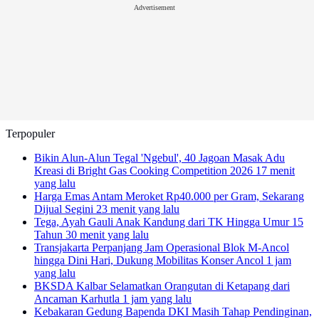
Advertisement
Terpopuler
Bikin Alun-Alun Tegal 'Ngebul', 40 Jagoan Masak Adu
Kreasi di Bright Gas Cooking Competition 2026
17 menit
yang lalu
Harga Emas Antam Meroket Rp40.000 per Gram, Sekarang
Dijual Segini
23 menit yang lalu
Tega, Ayah Gauli Anak Kandung dari TK Hingga Umur 15
Tahun
30 menit yang lalu
Transjakarta Perpanjang Jam Operasional Blok M-Ancol
hingga Dini Hari, Dukung Mobilitas Konser Ancol
1 jam
yang lalu
BKSDA Kalbar Selamatkan Orangutan di Ketapang dari
Ancaman Karhutla
1 jam yang lalu
Kebakaran Gedung Bapenda DKI Masih Tahap Pendinginan,