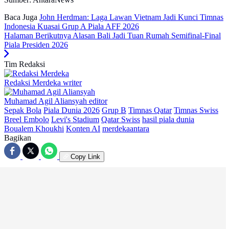
Baca Juga
John Herdman: Laga Lawan Vietnam Jadi Kunci Timnas
Indonesia Kuasai Grup A Piala AFF 2026
Halaman Berikutnya
Alasan Bali Jadi Tuan Rumah Semifinal-Final
Piala Presiden 2026
Tim Redaksi
Redaksi Merdeka
writer
Muhamad Agil Aliansyah
editor
Sepak Bola
Piala Dunia 2026
Grup B
Timnas Qatar
Timnas Swiss
Breel Embolo
Levi's Stadium
Qatar Swiss
hasil piala dunia
Boualem Khoukhi
Konten AI
merdekaantara
Bagikan
Copy Link