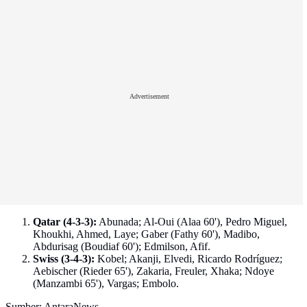
Advertisement
Qatar (4-3-3):
Abunada; Al-Oui (Alaa 60'), Pedro Miguel,
Khoukhi, Ahmed, Laye; Gaber (Fathy 60'), Madibo,
Abdurisag (Boudiaf 60'); Edmilson, Afif.
Swiss (3-4-3):
Kobel; Akanji, Elvedi, Ricardo Rodríguez;
Aebischer (Rieder 65'), Zakaria, Freuler, Xhaka; Ndoye
(Manzambi 65'), Vargas; Embolo.
Sumber: AntaraNews