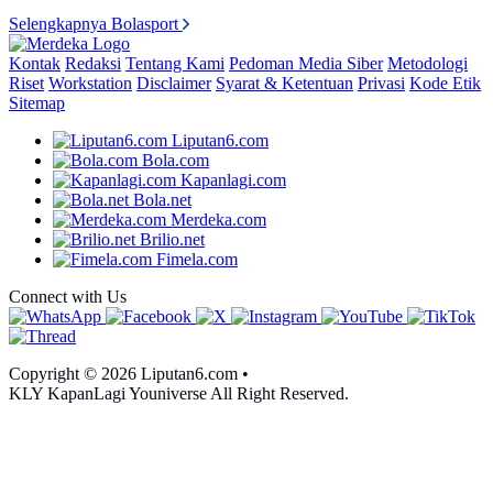
Selengkapnya Bolasport
Kontak
Redaksi
Tentang Kami
Pedoman Media Siber
Metodologi
Riset
Workstation
Disclaimer
Syarat & Ketentuan
Privasi
Kode Etik
Sitemap
Liputan6.com
Bola.com
Kapanlagi.com
Bola.net
Merdeka.com
Brilio.net
Fimela.com
Connect with Us
Copyright © 2026 Liputan6.com
•
KLY KapanLagi Youniverse All Right Reserved.