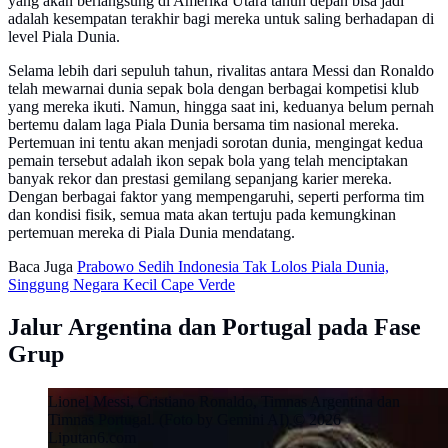
yang akan berlangsung di Amerika Utara tahun depan bisa jadi
adalah kesempatan terakhir bagi mereka untuk saling berhadapan di
level Piala Dunia.
Selama lebih dari sepuluh tahun, rivalitas antara Messi dan Ronaldo
telah mewarnai dunia sepak bola dengan berbagai kompetisi klub
yang mereka ikuti. Namun, hingga saat ini, keduanya belum pernah
bertemu dalam laga Piala Dunia bersama tim nasional mereka.
Pertemuan ini tentu akan menjadi sorotan dunia, mengingat kedua
pemain tersebut adalah ikon sepak bola yang telah menciptakan
banyak rekor dan prestasi gemilang sepanjang karier mereka.
Dengan berbagai faktor yang mempengaruhi, seperti performa tim
dan kondisi fisik, semua mata akan tertuju pada kemungkinan
pertemuan mereka di Piala Dunia mendatang.
Baca Juga
Prabowo Sedih Indonesia Tak Lolos Piala Dunia,
Singgung Negara Kecil Cape Verde
Jalur Argentina dan Portugal pada Fase
Grup
Lionel Messi, Cristiano Ronaldo, Timnas Argentina dan
Timnas Portugal. (Foto by Gemini AI) © 2026
Liputan6.com