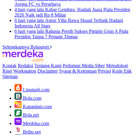
Arema FC vs Persebaya
4 hari yang lalu
Kabar Gembira, Hadiah Juara Piala Presiden
2026 Naik jadi Rp 8 Miliar
6 hari yang lalu
Aston Villa Bawa Skuad Terbaik Hadapi
Indonesia All Stars
6 hari yang lalu
Rahasia Persib Sukses Pimpin Grup A Piala
Presiden Tanpa 7 Pemain Timnas
Selengkapnya Bolasport
Kontak
Redaksi
Tentang Kami
Pedoman Media Siber
Metodologi
Riset
Workstation
Disclaimer
Syarat & Ketentuan
Privasi
Kode Etik
Sitemap
Liputan6.com
Bola.com
Kapanlagi.com
Bola.net
Merdeka.com
Brilio.net