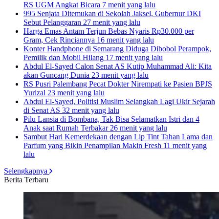
RS UGM Angkat Bicara
7 menit yang lalu
995 Senjata Ditemukan di Sekolah Jaksel, Gubernur DKI
Sebut Pelanggaran
27 menit yang lalu
Harga Emas Antam Terjun Bebas Nyaris Rp30.000 per
Gram, Cek Rinciannya
16 menit yang lalu
Konter Handphone di Semarang Diduga Dibobol Perampok,
Pemilik dan Mobil Hilang
17 menit yang lalu
Abdul El-Sayed Calon Senat AS Kutip Muhammad Ali: Kita
akan Guncang Dunia
23 menit yang lalu
RS Pusri Palembang Pecat Dokter Nirempati ke Pasien BPJS
Yurizal
23 menit yang lalu
Abdul El-Sayed, Politisi Muslim Selangkah Lagi Ukir Sejarah
di Senat AS
32 menit yang lalu
Pilu Lansia di Bombana, Tak Bisa Selamatkan Istri dan 4
Anak saat Rumah Terbakar
26 menit yang lalu
Sambut Hari Kemerdekaan dengan Lip Tint Tahan Lama dan
Parfum yang Bikin Penampilan Makin Fresh
11 menit yang
lalu
Selengkapnya
Berita Terbaru