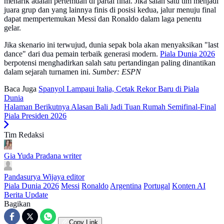
menarik adalah pertemuan di partai final. Jika salah satu tim menjadi
juara grup dan yang lainnya finis di posisi kedua, jalur menuju final
dapat mempertemukan Messi dan Ronaldo dalam laga penentu
gelar.
Jika skenario ini terwujud, dunia sepak bola akan menyaksikan "last
dance" dari dua pemain terbaik generasi modern.
Piala Dunia 2026
berpotensi menghadirkan salah satu pertandingan paling dinantikan
dalam sejarah turnamen ini.
Sumber: ESPN
Baca Juga
Spanyol Lampaui Italia, Cetak Rekor Baru di Piala
Dunia
Halaman Berikutnya
Alasan Bali Jadi Tuan Rumah Semifinal-Final
Piala Presiden 2026
Tim Redaksi
Gia Yuda Pradana
writer
Pandasurya Wijaya
editor
Piala Dunia 2026
Messi
Ronaldo
Argentina
Portugal
Konten AI
Berita Update
Bagikan
Copy Link