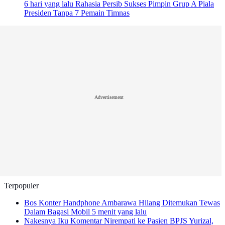
6 hari yang lalu
Rahasia Persib Sukses Pimpin Grup A Piala
Presiden Tanpa 7 Pemain Timnas
Advertisement
Terpopuler
Bos Konter Handphone Ambarawa Hilang Ditemukan Tewas
Dalam Bagasi Mobil
5 menit yang lalu
Nakesnya Iku Komentar Nirempati ke Pasien BPJS Yurizal,