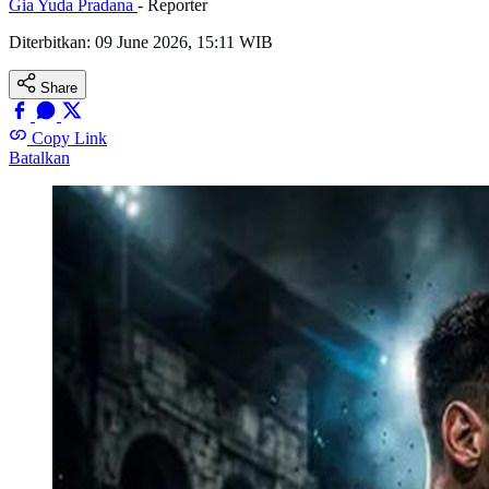
Gia Yuda Pradana
- Reporter
Diterbitkan:
09 June 2026, 15:11 WIB
Share
Copy Link
Batalkan