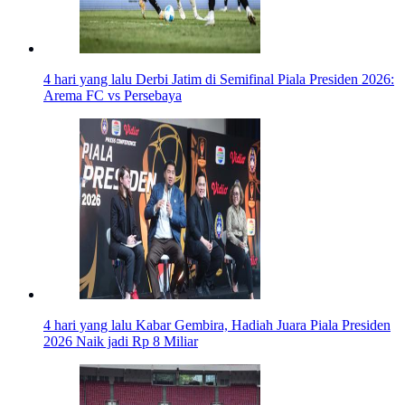
4 hari yang lalu
Derbi Jatim di Semifinal Piala Presiden 2026:
Arema FC vs Persebaya
4 hari yang lalu
Kabar Gembira, Hadiah Juara Piala Presiden
2026 Naik jadi Rp 8 Miliar