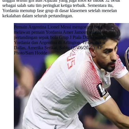
unggul selisih gol atas Aljazair yang juga lolos ke babak 32 besar
sebagai salah satu tim peringkat ketiga terbaik. Sementara itu,
Yordania menutup fase grup di dasar klasemen setelah menelan
kekalahan dalam seluruh pertandingan.
Pemain Argentina Lionel Messi mengontrol bola
melawan pemain Yordania Amer Jamous selama
pertandingan sepak bola Grup J Piala Dunia antara
Yordania dan Argentina di Arlington, Texas, dekat
Dallas, Amerika Serikat, Sabtu (27/06/2026). AP
Photo/Sam Hodde