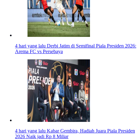
4 hari yang lalu
Derbi Jatim di Semifinal Piala Presiden 2026:
Arema FC vs Persebaya
4 hari yang lalu
Kabar Gembira, Hadiah Juara Piala Presiden
2026 Naik jadi Rp 8 Miliar