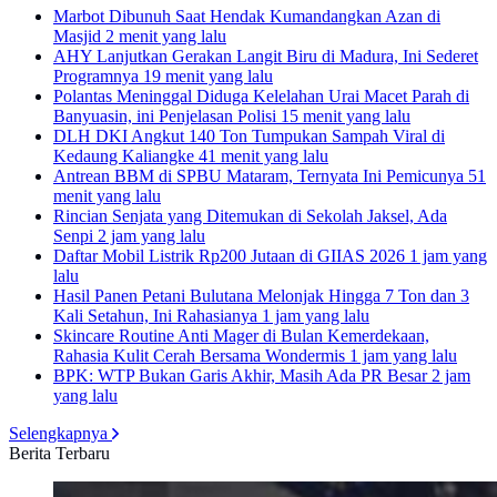
Marbot Dibunuh Saat Hendak Kumandangkan Azan di
Masjid
2 menit yang lalu
AHY Lanjutkan Gerakan Langit Biru di Madura, Ini Sederet
Programnya
19 menit yang lalu
Polantas Meninggal Diduga Kelelahan Urai Macet Parah di
Banyuasin, ini Penjelasan Polisi
15 menit yang lalu
DLH DKI Angkut 140 Ton Tumpukan Sampah Viral di
Kedaung Kaliangke
41 menit yang lalu
Antrean BBM di SPBU Mataram, Ternyata Ini Pemicunya
51
menit yang lalu
Rincian Senjata yang Ditemukan di Sekolah Jaksel, Ada
Senpi
2 jam yang lalu
Daftar Mobil Listrik Rp200 Jutaan di GIIAS 2026
1 jam yang
lalu
Hasil Panen Petani Bulutana Melonjak Hingga 7 Ton dan 3
Kali Setahun, Ini Rahasianya
1 jam yang lalu
Skincare Routine Anti Mager di Bulan Kemerdekaan,
Rahasia Kulit Cerah Bersama Wondermis
1 jam yang lalu
BPK: WTP Bukan Garis Akhir, Masih Ada PR Besar
2 jam
yang lalu
Selengkapnya
Berita Terbaru