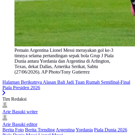
Pemain Argentina Lionel Messi merayakan gol ke-3
timnya selama pertandingan sepak bola Grup J Piala
Dunia antara Yordania dan Argentina di Arlington,
Texas, dekat Dallas, Amerika Serikat, Sabtu
(27/06/2026). AP Photo/Tony Gutierrez
Halaman Berikutnya
Alasan Bali Jadi Tuan Rumah Semifinal-Final
Piala Presiden 2026
Tim Redaksi
Arie Basuki
writer
Arie Basuki
editor
Berita Foto
Berita Trending
Argentina
Yordania
Piala Dunia 2026