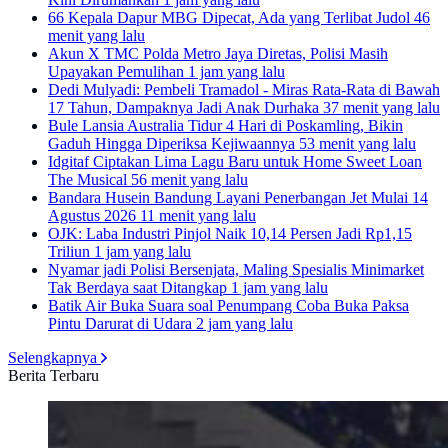
66 Kepala Dapur MBG Dipecat, Ada yang Terlibat Judol
46
menit yang lalu
Akun X TMC Polda Metro Jaya Diretas, Polisi Masih
Upayakan Pemulihan
1 jam yang lalu
Dedi Mulyadi: Pembeli Tramadol - Miras Rata-Rata di Bawah
17 Tahun, Dampaknya Jadi Anak Durhaka
37 menit yang lalu
Bule Lansia Australia Tidur 4 Hari di Poskamling, Bikin
Gaduh Hingga Diperiksa Kejiwaannya
53 menit yang lalu
Idgitaf Ciptakan Lima Lagu Baru untuk Home Sweet Loan
The Musical
56 menit yang lalu
Bandara Husein Bandung Layani Penerbangan Jet Mulai 14
Agustus 2026
11 menit yang lalu
OJK: Laba Industri Pinjol Naik 10,14 Persen Jadi Rp1,15
Triliun
1 jam yang lalu
Nyamar jadi Polisi Bersenjata, Maling Spesialis Minimarket
Tak Berdaya saat Ditangkap
1 jam yang lalu
Batik Air Buka Suara soal Penumpang Coba Buka Paksa
Pintu Darurat di Udara
2 jam yang lalu
Selengkapnya
Berita Terbaru