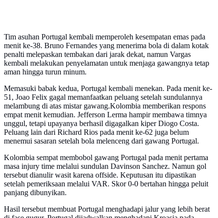
Tim asuhan Portugal kembali memperoleh kesempatan emas pada
menit ke-38. Bruno Fernandes yang menerima bola di dalam kotak
penalti melepaskan tembakan dari jarak dekat, namun Vargas
kembali melakukan penyelamatan untuk menjaga gawangnya tetap
aman hingga turun minum.
Memasuki babak kedua, Portugal kembali menekan. Pada menit ke-
51, Joao Felix gagal memanfaatkan peluang setelah sundulannya
melambung di atas mistar gawang.Kolombia memberikan respons
empat menit kemudian. Jefferson Lerma hampir membawa timnya
unggul, tetapi upayanya berhasil digagalkan kiper Diogo Costa.
Peluang lain dari Richard Rios pada menit ke-62 juga belum
menemui sasaran setelah bola melenceng dari gawang Portugal.
Kolombia sempat membobol gawang Portugal pada menit pertama
masa injury time melalui sundulan Davinson Sanchez. Namun gol
tersebut dianulir wasit karena offside. Keputusan itu dipastikan
setelah pemeriksaan melalui VAR. Skor 0-0 bertahan hingga peluit
panjang dibunyikan.
Hasil tersebut membuat Portugal menghadapi jalur yang lebih berat
di fase gugur. Portugal dijadwalkan menghadapi Kroasia pada