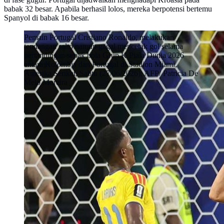
babak 32 besar. Apabila berhasil lolos, mereka berpotensi bertemu
Spanyol di babak 16 besar.
Pemain Portugal Cristiano Ronaldo, melakukan
tendangan salto namun gagal mencetak gol selama
pertandingan sepak bola Grup K Piala Dunia 2026
antara Kolombia dan Portugal di Stadion Miami,
Amerika Serikat, Sabtu (27/06/2026). AFP/ Patricia De
Melo Moreira