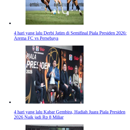
4 hari yang lalu
Derbi Jatim di Semifinal Piala Presiden 2026:
Arema FC vs Persebaya
4 hari yang lalu
Kabar Gembira, Hadiah Juara Piala Presiden
2026 Naik jadi Rp 8 Miliar