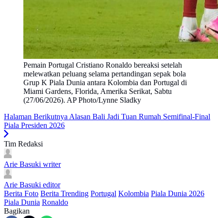
Pemain Portugal Cristiano Ronaldo bereaksi setelah
melewatkan peluang selama pertandingan sepak bola
Grup K Piala Dunia antara Kolombia dan Portugal di
Miami Gardens, Florida, Amerika Serikat, Sabtu
(27/06/2026). AP Photo/Lynne Sladky
Halaman Berikutnya
Alasan Bali Jadi Tuan Rumah Semifinal-Final
Piala Presiden 2026
Tim Redaksi
Arie Basuki
writer
Arie Basuki
editor
Berita Foto
Berita Trending
Portugal
Kolombia
Piala Dunia 2026
Piala Dunia
Ronaldo
Bagikan