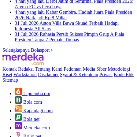
4 hari yang lalu
Derbi Jatim di Semifinal Piala Presiden 2026:
Arema FC vs Persebaya
4 hari yang lalu
Kabar Gembira, Hadiah Juara Piala Presiden
2026 Naik jadi Rp 8 Miliar
31 Juli 2026
Aston Villa Bawa Skuad Terbaik Hadapi
Indonesia All Stars
31 Juli 2026
Rahasia Persib Sukses Pimpin Grup A Piala
Presiden Tanpa 7 Pemain Timnas
Selengkapnya Bolasport
Kontak
Redaksi
Tentang Kami
Pedoman Media Siber
Metodologi
Riset
Workstation
Disclaimer
Syarat & Ketentuan
Privasi
Kode Etik
Sitemap
Liputan6.com
Bola.com
Kapanlagi.com
Bola.net
Merdeka.com
Brilio.net