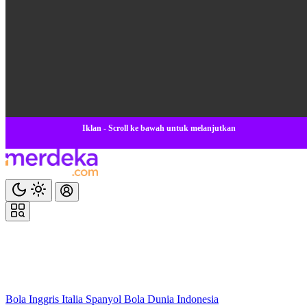
Iklan - Scroll ke bawah untuk melanjutkan
Bola
Inggris
Italia
Spanyol
Bola Dunia
Indonesia