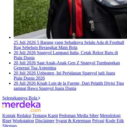
25 Juli 2026
5 Barang yang Sebaiknya Selalu Ada di Football
Bag Sebelum Berangkat Main Bola
20 Juli 2026
Spanyol Lampaui Italia, Cetak Rekor Baru di
Piala Dunia
20 Juli 2026
Saat Anak-Anak Gen Z Spanyol Tumbangkan
Generasi Tua Argentina
20 Juli 2026
Unbeaten, Ini Perjalanan Spanyol jadi Juara
Piala Dunia 2026
20 Juli 2026
Kisah Luis de la Fuente, Dari Pelatih Divisi Tiga
sampai Bawa Spanyol Juara Dunia
Selengkapnya Bola
Kontak
Redaksi
Tentang Kami
Pedoman Media Siber
Metodologi
Riset
Workstation
Disclaimer
Syarat & Ketentuan
Privasi
Kode Etik
Sitemap