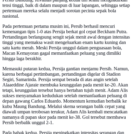
tensi tinggi, baik di dalam maupun di luar lapangan, sehingga setiap
pertemuan mereka selalu menjadi sorotan pecinta sepak bola
nasional.
Pada pertemuan pertama musim ini, Persib berhasil mencuri
kemenangan tipis 1-0 atas Persija berkat gol cepat Beckham Putra.
Pertandingan berlangsung sengit sejak menit awal dengan intensitas
tinggi yang memaksa wasit mengeluarkan enam kartu kuning dan
satu kartu merah. Meski Persija unggul dalam penguasaan bola,
Macan Kemayoran gagal memanfaatkan peluang yang dimiliki
hingga laga berakhir.
Memasuki putaran kedua, Persija gantian menjamu Persib. Namun,
karena berbagai pertimbangan, pertandingan digelar di Stadion
Segiri, Samarinda. Persija sempat berada di atas angin setelah
Alaaeddine Ajaraie membuka keunggulan pada menit ke-20. Akan
tetapi, keunggulan tersebut hanya bertahan tujuh menit. Adam Alis
sukses menyamakan kedudukan setelah memanfaatkan peluang di
depan gawang Carlos Eduardo. Momentum kemudian berbalik ke
kubu Maung Bandung. Melalui skema serangan balik cepat yang
diawali umpan terobosan terukur, Adam Alis kembali mencatatkan
namanya di papan skor pada menit ke-38. Gol tersebut membawa
Persib berbalik unggul 2-1.
Pada babak kedua, Persija meningkatkan intensitas serangan dan