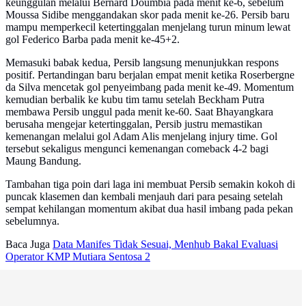
keunggulan melalui Bernard Doumbia pada menit ke-6, sebelum
Moussa Sidibe menggandakan skor pada menit ke-26. Persib baru
mampu memperkecil ketertinggalan menjelang turun minum lewat
gol Federico Barba pada menit ke-45+2.
Memasuki babak kedua, Persib langsung menunjukkan respons
positif. Pertandingan baru berjalan empat menit ketika Roserbergne
da Silva mencetak gol penyeimbang pada menit ke-49. Momentum
kemudian berbalik ke kubu tim tamu setelah Beckham Putra
membawa Persib unggul pada menit ke-60. Saat Bhayangkara
berusaha mengejar ketertinggalan, Persib justru memastikan
kemenangan melalui gol Adam Alis menjelang injury time. Gol
tersebut sekaligus mengunci kemenangan comeback 4-2 bagi
Maung Bandung.
Tambahan tiga poin dari laga ini membuat Persib semakin kokoh di
puncak klasemen dan kembali menjauh dari para pesaing setelah
sempat kehilangan momentum akibat dua hasil imbang pada pekan
sebelumnya.
Baca Juga
Data Manifes Tidak Sesuai, Menhub Bakal Evaluasi
Operator KMP Mutiara Sentosa 2