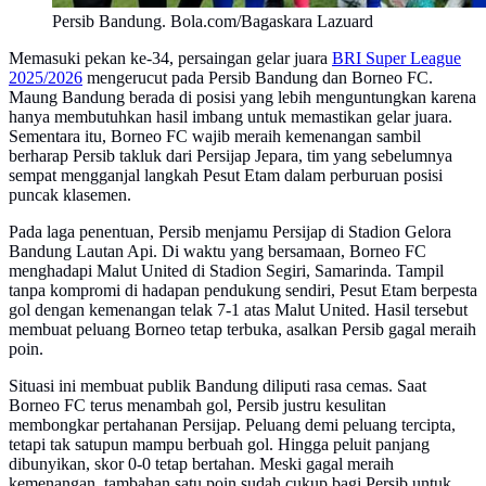
Persib Bandung. Bola.com/Bagaskara Lazuard
Memasuki pekan ke-34, persaingan gelar juara
BRI Super League
2025/2026
mengerucut pada Persib Bandung dan Borneo FC.
Maung Bandung berada di posisi yang lebih menguntungkan karena
hanya membutuhkan hasil imbang untuk memastikan gelar juara.
Sementara itu, Borneo FC wajib meraih kemenangan sambil
berharap Persib takluk dari Persijap Jepara, tim yang sebelumnya
sempat mengganjal langkah Pesut Etam dalam perburuan posisi
puncak klasemen.
Pada laga penentuan, Persib menjamu Persijap di Stadion Gelora
Bandung Lautan Api. Di waktu yang bersamaan, Borneo FC
menghadapi Malut United di Stadion Segiri, Samarinda. Tampil
tanpa kompromi di hadapan pendukung sendiri, Pesut Etam berpesta
gol dengan kemenangan telak 7-1 atas Malut United. Hasil tersebut
membuat peluang Borneo tetap terbuka, asalkan Persib gagal meraih
poin.
Situasi ini membuat publik Bandung diliputi rasa cemas. Saat
Borneo FC terus menambah gol, Persib justru kesulitan
membongkar pertahanan Persijap. Peluang demi peluang tercipta,
tetapi tak satupun mampu berbuah gol. Hingga peluit panjang
dibunyikan, skor 0-0 tetap bertahan. Meski gagal meraih
kemenangan, tambahan satu poin sudah cukup bagi Persib untuk