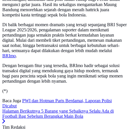
mengunci gelar juara. Hasil itu sekaligus mengantarkan Maung
Bandung menorehkan sejarah dengan meraih hattrick juara
kompetisi kasta tertinggi sepak bola Indonesia.
Di balik berbagai momen dramatis yang tersaji sepanjang BRI Super
League 2025/2026, pengalaman suporter dalam menikmati
pertandingan juga semakin praktis berkat kemudahan layanan
digital. Mulai dari membeli tiket pertandingan, memesan makanan
saat nobar, hingga bertransaksi untuk berbagai kebutuhan sehari-
hari, semuanya dapat dilakukan dengan lebih mudah melalui
BRImo
.
Dengan beragam fitur yang tersedia, BRImo hadir sebagai solusi
transaksi digital yang mendukung gaya hidup modern, termasuk
bagi para pencinta sepak bola yang ingin menikmati setiap momen
pertandingan dengan lebih nyaman.
(*)
Baca Juga
PWI dan Hotman Paris Berdamai, Laporan Polisi
Dicabut
Halaman Berikutnya
5 Barang yang Sebaiknya Selalu Ada di
Football Bag Sebelum Berangkat Main Bola
Tim Redaksi