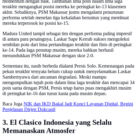
momentum dengan baik. Tambahan lima poin dalam lima laga
terakhir mengangkat posisi mereka ke peringkat ke-13 klasemen
akhir. Sebaliknya, PSM Makassar justru mengalami penurunan
performa setelah menelan tiga kekalahan beruntun yang membuat
mereka terperosok ke posisi ke-15.
Madura United tampil sebagai tim dengan performa paling impresif
di antara para pesaingnya. Laskar Sape Kerrab sukses mengoleksi
sembilan poin dari lima pertandingan terakhir dan finis di peringkat
ke-14. Pada laga penutup musim, mereka bahkan berhasil
menundukkan PSM Makassar dengan skor 2-0.
Sementara itu, nasib berbeda dialami Persis Solo. Kemenangan pada
pekan terakhir ternyata belum cukup untuk menyelamatkan Laskar
Sambernyawa dari ancaman degradasi. Meski mampu
mengumpulkan tujuh poin dalam lima laga terakhir dan mencapai 34
poin sama dengan PSM, Persis tetap harus puas mengakhiri musim
di peringkat ke-16 dan turun kasta pada musim depan.
Baca Juga
NIK dan IKD Bakal Jadi Kunci Layanan Digital, Begini
Penjelasan Dirjen Dukcapil
3. El Clasico Indonesia yang Selalu
Memanaskan Atmosfer