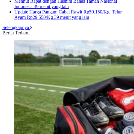
Menhut Rapat dengan Hashim Bahas Taman Nasional
Indonesia
39 menit yang lalu
Update Harga Pangan: Cabai Rawit Rp59.150/Kg, Telur
Ayam Rp29.550/Kg
39 menit yang lalu
Selengkapnya
Berita Terbaru