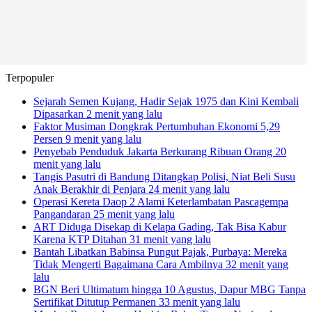
Terpopuler
Sejarah Semen Kujang, Hadir Sejak 1975 dan Kini Kembali
Dipasarkan
2 menit yang lalu
Faktor Musiman Dongkrak Pertumbuhan Ekonomi 5,29
Persen
9 menit yang lalu
Penyebab Penduduk Jakarta Berkurang Ribuan Orang
20
menit yang lalu
Tangis Pasutri di Bandung Ditangkap Polisi, Niat Beli Susu
Anak Berakhir di Penjara
24 menit yang lalu
Operasi Kereta Daop 2 Alami Keterlambatan Pascagempa
Pangandaran
25 menit yang lalu
ART Diduga Disekap di Kelapa Gading, Tak Bisa Kabur
Karena KTP Ditahan
31 menit yang lalu
Bantah Libatkan Babinsa Pungut Pajak, Purbaya: Mereka
Tidak Mengerti Bagaimana Cara Ambilnya
32 menit yang
lalu
BGN Beri Ultimatum hingga 10 Agustus, Dapur MBG Tanpa
Sertifikat Ditutup Permanen
33 menit yang lalu