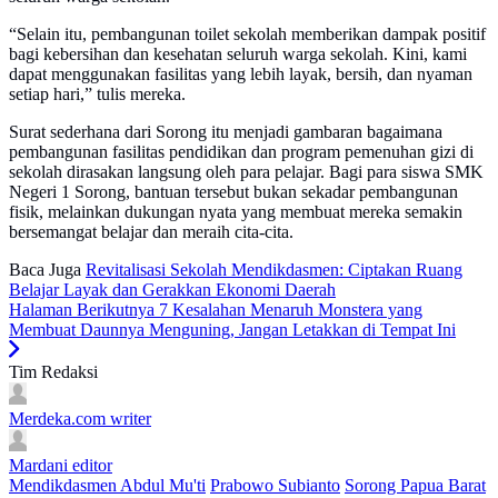
“Selain itu, pembangunan toilet sekolah memberikan dampak positif
bagi kebersihan dan kesehatan seluruh warga sekolah. Kini, kami
dapat menggunakan fasilitas yang lebih layak, bersih, dan nyaman
setiap hari,” tulis mereka.
Surat sederhana dari Sorong itu menjadi gambaran bagaimana
pembangunan fasilitas pendidikan dan program pemenuhan gizi di
sekolah dirasakan langsung oleh para pelajar. Bagi para siswa SMK
Negeri 1 Sorong, bantuan tersebut bukan sekadar pembangunan
fisik, melainkan dukungan nyata yang membuat mereka semakin
bersemangat belajar dan meraih cita-cita.
Baca Juga
Revitalisasi Sekolah Mendikdasmen: Ciptakan Ruang
Belajar Layak dan Gerakkan Ekonomi Daerah
Halaman Berikutnya
7 Kesalahan Menaruh Monstera yang
Membuat Daunnya Menguning, Jangan Letakkan di Tempat Ini
Tim Redaksi
Merdeka.com
writer
Mardani
editor
Mendikdasmen Abdul Mu'ti
Prabowo Subianto
Sorong Papua Barat