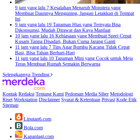
9 jam yang lalu
7 Kesalahan Menaruh Monstera yang
Membuat Daunnya Menguning, Jangan Letakkan di Tempat
Ini
9 jam yang lalu
19 Tanaman Hias yang Ternyata Bisa
Dikonsumsi, Mudah Dirawat dan Kaya Manfaat
10 jam yang lalu
16 Kebiasaan yang Membuat Sprei Cepat
Kusam Tanpa Disadari, Bukan Cuma Jarang Ganti
11 jam yang lalu
7 Tips Agar Bumbu Kacang Tidak Cepat
Basi, Bisa Tahan Berhari-Hari
11 jam yang lalu
10 Tanaman Mini yang Cocok untuk Meja
Teras Membuat Rumah Semakin Berwarna
Selengkapnya Trending
Kontak
Redaksi
Tentang Kami
Pedoman Media Siber
Metodologi
Riset
Workstation
Disclaimer
Syarat & Ketentuan
Privasi
Kode Etik
Sitemap
Liputan6.com
Bola.com
Kapanlagi.com