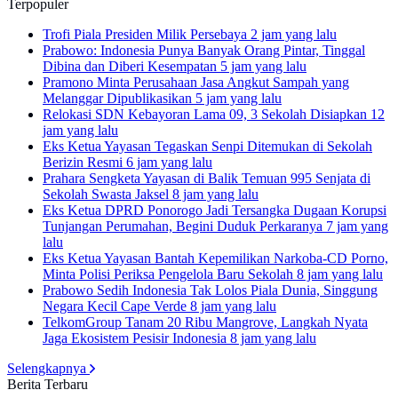
Terpopuler
Trofi Piala Presiden Milik Persebaya
2 jam yang lalu
Prabowo: Indonesia Punya Banyak Orang Pintar, Tinggal
Dibina dan Diberi Kesempatan
5 jam yang lalu
Pramono Minta Perusahaan Jasa Angkut Sampah yang
Melanggar Dipublikasikan
5 jam yang lalu
Relokasi SDN Kebayoran Lama 09, 3 Sekolah Disiapkan
12
jam yang lalu
Eks Ketua Yayasan Tegaskan Senpi Ditemukan di Sekolah
Berizin Resmi
6 jam yang lalu
Prahara Sengketa Yayasan di Balik Temuan 995 Senjata di
Sekolah Swasta Jaksel
8 jam yang lalu
Eks Ketua DPRD Ponorogo Jadi Tersangka Dugaan Korupsi
Tunjangan Perumahan, Begini Duduk Perkaranya
7 jam yang
lalu
Eks Ketua Yayasan Bantah Kepemilikan Narkoba-CD Porno,
Minta Polisi Periksa Pengelola Baru Sekolah
8 jam yang lalu
Prabowo Sedih Indonesia Tak Lolos Piala Dunia, Singgung
Negara Kecil Cape Verde
8 jam yang lalu
TelkomGroup Tanam 20 Ribu Mangrove, Langkah Nyata
Jaga Ekosistem Pesisir Indonesia
8 jam yang lalu
Selengkapnya
Berita Terbaru