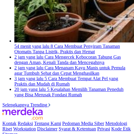
54 menit yang lalu
8 Cara Membuat Penyiram Tanaman
Otomatis Tanpa Listrik, Praktis dan Hemat
2 jam yang lalu
Cara Mengecek Kebocoran Tabung Gas
dengan Aman, Kenali Tanda dan Mencegahnya
2 jam yang lalu
Cara Menanam Kayu Manis untuk Pemula
agar Tumbuh Sehat dan Cepat Menghasilkan
3 jam yang lalu
5 Cara Membuat Tempat Alat Pel yang
Praktis dan Mudah di Rumah
20 jam yang lalu
5 Kesalahan Memilih Tanaman Peneduh
yang Bisa Merusak Fondasi Rumah
Selengkapnya Trending
Kontak
Redaksi
Tentang Kami
Pedoman Media Siber
Metodologi
Riset
Workstation
Disclaimer
Syarat & Ketentuan
Privasi
Kode Etik