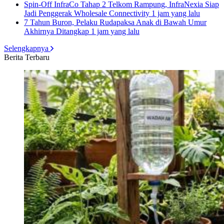
Spin-Off InfraCo Tahap 2 Telkom Rampung, InfraNexia Siap
Jadi Penggerak Wholesale Connectivity
1 jam yang lalu
7 Tahun Buron, Pelaku Rudapaksa Anak di Bawah Umur
Akhirnya Ditangkap
1 jam yang lalu
Selengkapnya
Berita Terbaru