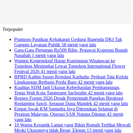
Terpopuler
Pramono Pastikan Kebakaran Gedung Bapenda DKI Tak
Ganggu Layanan Publik
58 menit yang lalu
Gara-Gara Pinjaman Rp500 Ribu, Pegawai Koperasi Bunuh
Nasabah
1 menit yang lalu
Wamen Kemenekraf Harap Kunjungan Wisatawan ke
Tomohon Meningkat Lewat Tomohon International Flower
Festival 2026
41 menit yang lalu
BPBD Kaltim Susun Regulasi Karhutla, Perkuat Tata Kelola
Lingkungan Berbasis Perda Baru
42 menit yang lalu
Kualitas SDM Jadi Ukuran Keberhasilan Pembangunan,
Tegas Wali Kota Tangerang Sachrudin
42 menit yang lalu
Borneo Forum 2026 Desak Pemerintah Pangkas Birokrasi
Replanting Sawit, Serapan Dana Mandek
42 menit yang lalu
Empat Awak KM Samudra Jaya Ditemukan Selamat di
Perairan Malaysia, Operasi SAR Natuna Ditutup
42 menit
yang lalu
10 Warna Keramik Lantai yang Bikin Rumah Terlihat Mewah
Meski Ukurannya tidak Besar, Elegan
13 menit yang lalu