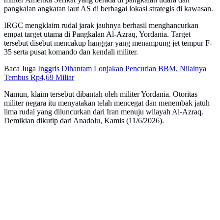
pangkalan angkatan laut AS di berbagai lokasi strategis di kawasan.
IRGC mengklaim rudal jarak jauhnya berhasil menghancurkan
empat target utama di Pangkalan Al-Azraq, Yordania. Target
tersebut disebut mencakup hanggar yang menampung jet tempur F-
35 serta pusat komando dan kendali militer.
Baca Juga
Inggris Dihantam Lonjakan Pencurian BBM, Nilainya
Tembus Rp4,69 Miliar
Namun, klaim tersebut dibantah oleh militer Yordania. Otoritas
militer negara itu menyatakan telah mencegat dan menembak jatuh
lima rudal yang diluncurkan dari Iran menuju wilayah Al-Azraq.
Demikian dikutip dari Anadolu, Kamis (11/6/2026).