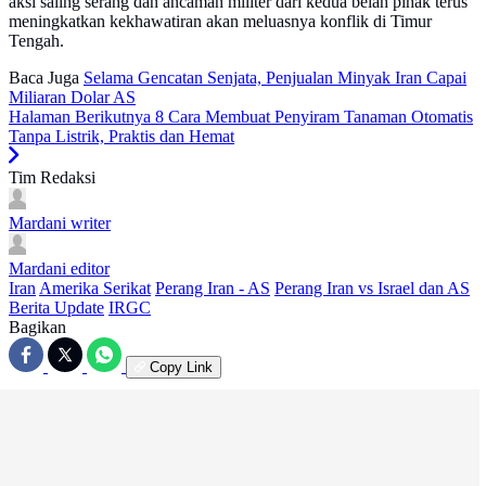
aksi saling serang dan ancaman militer dari kedua belah pihak terus
meningkatkan kekhawatiran akan meluasnya konflik di Timur
Tengah.
Baca Juga
Selama Gencatan Senjata, Penjualan Minyak Iran Capai
Miliaran Dolar AS
Halaman Berikutnya
8 Cara Membuat Penyiram Tanaman Otomatis
Tanpa Listrik, Praktis dan Hemat
Tim Redaksi
Mardani
writer
Mardani
editor
Iran
Amerika Serikat
Perang Iran - AS
Perang Iran vs Israel dan AS
Berita Update
IRGC
Bagikan
Copy Link