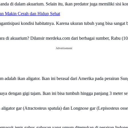
nda di dalam akuarium. Selain itu, ikan predator juga memiliki sisi kom
an Makin Cerah dan Hidup Sehat
ngantisipasi kondisi habitatnya. Karena ukuran tubuh yang bisa sangat 
hara di akuarium? Dilansir merdeka.com dari berbagai sumber, Rabu (10/5
Advertisement
um adalah ikan aligator. Ikan ini berasal dari Amerika pada perairan 
aya dengan gigi tajam. Ikan ini bisa tumbuh hingga panjang 3 meter 
aligator gar (Atractosteus spatula) dan Longnose gar (Lepisosteus osse
 termasuk jenis gabus-gabusan yang umum ditemukan di perairan Indones