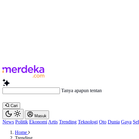
Tanya apapun tentang artikel i
Cari
Masuk
News
Politik
Ekonomi
Artis
Trending
Teknologi
Oto
Dunia
Gaya
Se
Home
Trending