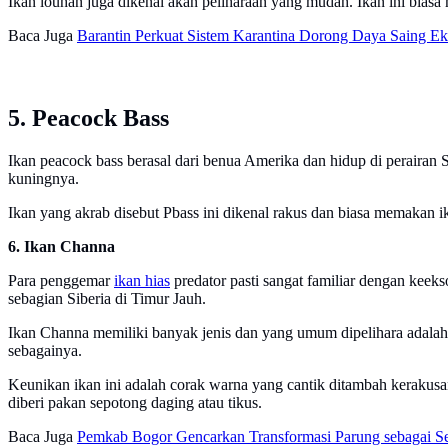
Ikan louhan juga dikenal akan peliharaan yang mudah. Ikan ini biasa 
Baca Juga
Barantin Perkuat Sistem Karantina Dorong Daya Saing E
5. Peacock Bass
Ikan peacock bass berasal dari benua Amerika dan hidup di perairan
kuningnya.
Ikan yang akrab disebut Pbass ini dikenal rakus dan biasa memakan i
6. Ikan Channa
Para penggemar
ikan hias
predator pasti sangat familiar dengan keekso
sebagian Siberia di Timur Jauh.
Ikan Channa memiliki banyak jenis dan yang umum dipelihara adala
sebagainya.
Keunikan ikan ini adalah corak warna yang cantik ditambah kerakusa
diberi pakan sepotong daging atau tikus.
Baca Juga
Pemkab Bogor Gencarkan Transformasi Parung sebagai S