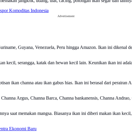
memakan jangkrik, udang, ulat, cacing, potongan ikan segar dan lainny
kspor Komoditas Indonesia
Advertisement
 Suriname, Guyana, Venezuela, Peru hingga Amazon. Ikan ini dikenal d
kan kecil, serangga, katak dan hewan kecil lain. Keunikan ikan ini a
tisan ikan channa atau ikan gabus hias. Ikan ini berasal dari perairan A
h Channa Argus, Channa Barca, Channa bankanensis, Channa Andrao, 
nnya saat memakan mangsa. Biasanya ikan ini diberi makan ikan kecil, 
entra Ekonomi Baru