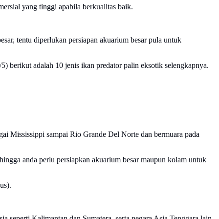
ersial yang tinggi apabila berkualitas baik.
besar, tentu diperlukan persiapan akuarium besar pula untuk
) berikut adalah 10 jenis ikan predator palin eksotik selengkapnya.
Sungai Mississippi sampai Rio Grande Del Norte dan bermuara pada
sehingga anda perlu persiapkan akuarium besar maupun kolam untuk
us).
ia seperti Kalimantan dan Sumatera, serta negara Asia Tenggara lain.