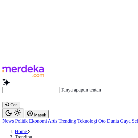
Tanya apapun tentang artikel i
Cari
Masuk
News
Politik
Ekonomi
Artis
Trending
Teknologi
Oto
Dunia
Gaya
Se
Home
Trending