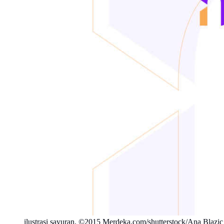
ilustrasi sayuran. ©2015 Merdeka.com/shutterstock/Ana Blazic