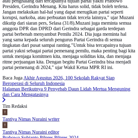
atau penghalang dari tercapainya tujuan partai yakni Prabowo
Presiden, Gerindra Menang. Kita harus solid, tidak boleh terlena.
Jangan melakukan hal-hal yang dapat merugikan partai seperti
korupsi, narkoba, atau perbuatan tidak tercela lainnya," ujar Muzani
dikutip dari siaran pers, Selasa (31/8).Muzani juga meminta semua
anggota DPR dan DPRD dari Gerindra sebagai garda terdepan
partai berbenah menyambut Pemilu 2024. Dia juga meminta hal
yang sama kepada seluruh pengurus Partai Gerindra di semua
tingkatan dari pusat sampai ranting."Untuk bisa tercapainya tujuan
partai yakni sebagai partai pemenang pemilu, maka penting bagi kita
untuk menjaga komitmen kita, menjaga soliditas kita, dan menjaga
ritme perjuangan kita. Dengan begitu Partai Gerindra bisa menjadi
partai pemenang di 2024," ujar Wakil Ketua MPR RI ini.
Baca Juga
Akhir Agustus 2026, 100 Sekolah Rakyat Siap
Beroperasi di Seluruh Indonesia
Halaman Berikutnya
9 Penyebab Daun Lidah Mertua Menguning
dan Cara Mengatasinya
Tim Redaksi
Tantiya Nimas Nuraini
writer
Tantiya Nimas Nuraini
editor
Prabowo Subianto
Pilpres
Pilpres 2024