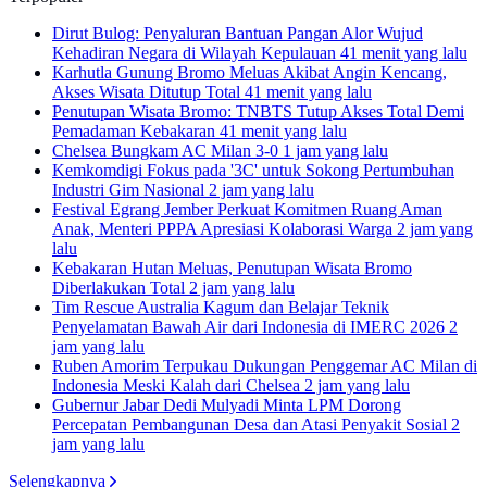
Dirut Bulog: Penyaluran Bantuan Pangan Alor Wujud
Kehadiran Negara di Wilayah Kepulauan
41 menit yang lalu
Karhutla Gunung Bromo Meluas Akibat Angin Kencang,
Akses Wisata Ditutup Total
41 menit yang lalu
Penutupan Wisata Bromo: TNBTS Tutup Akses Total Demi
Pemadaman Kebakaran
41 menit yang lalu
Chelsea Bungkam AC Milan 3-0
1 jam yang lalu
Kemkomdigi Fokus pada '3C' untuk Sokong Pertumbuhan
Industri Gim Nasional
2 jam yang lalu
Festival Egrang Jember Perkuat Komitmen Ruang Aman
Anak, Menteri PPPA Apresiasi Kolaborasi Warga
2 jam yang
lalu
Kebakaran Hutan Meluas, Penutupan Wisata Bromo
Diberlakukan Total
2 jam yang lalu
Tim Rescue Australia Kagum dan Belajar Teknik
Penyelamatan Bawah Air dari Indonesia di IMERC 2026
2
jam yang lalu
Ruben Amorim Terpukau Dukungan Penggemar AC Milan di
Indonesia Meski Kalah dari Chelsea
2 jam yang lalu
Gubernur Jabar Dedi Mulyadi Minta LPM Dorong
Percepatan Pembangunan Desa dan Atasi Penyakit Sosial
2
jam yang lalu
Selengkapnya