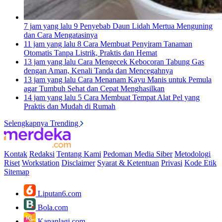
7 jam yang lalu
9 Penyebab Daun Lidah Mertua Menguning
dan Cara Mengatasinya
11 jam yang lalu
8 Cara Membuat Penyiram Tanaman
Otomatis Tanpa Listrik, Praktis dan Hemat
13 jam yang lalu
Cara Mengecek Kebocoran Tabung Gas
dengan Aman, Kenali Tanda dan Mencegahnya
13 jam yang lalu
Cara Menanam Kayu Manis untuk Pemula
agar Tumbuh Sehat dan Cepat Menghasilkan
14 jam yang lalu
5 Cara Membuat Tempat Alat Pel yang
Praktis dan Mudah di Rumah
Selengkapnya Trending
Kontak
Redaksi
Tentang Kami
Pedoman Media Siber
Metodologi
Riset
Workstation
Disclaimer
Syarat & Ketentuan
Privasi
Kode Etik
Sitemap
Liputan6.com
Bola.com
Kapanlagi.com