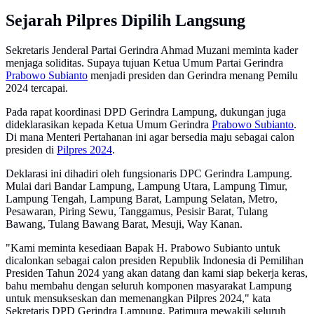
Sejarah Pilpres Dipilih Langsung
Sekretaris Jenderal Partai Gerindra Ahmad Muzani meminta kader
menjaga soliditas. Supaya tujuan Ketua Umum Partai Gerindra
Prabowo Subianto
menjadi presiden dan Gerindra menang Pemilu
2024 tercapai.
Pada rapat koordinasi DPD Gerindra Lampung, dukungan juga
dideklarasikan kepada Ketua Umum Gerindra
Prabowo Subianto
.
Di mana Menteri Pertahanan ini agar bersedia maju sebagai calon
presiden di
Pilpres 2024
.
Deklarasi ini dihadiri oleh fungsionaris DPC Gerindra Lampung.
Mulai dari Bandar Lampung, Lampung Utara, Lampung Timur,
Lampung Tengah, Lampung Barat, Lampung Selatan, Metro,
Pesawaran, Piring Sewu, Tanggamus, Pesisir Barat, Tulang
Bawang, Tulang Bawang Barat, Mesuji, Way Kanan.
"Kami meminta kesediaan Bapak H. Prabowo Subianto untuk
dicalonkan sebagai calon presiden Republik Indonesia di Pemilihan
Presiden Tahun 2024 yang akan datang dan kami siap bekerja keras,
bahu membahu dengan seluruh komponen masyarakat Lampung
untuk mensukseskan dan memenangkan Pilpres 2024," kata
Sekretaris DPD Gerindra Lampung, Patimura mewakili seluruh