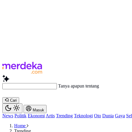
Tanya apapun tentang artikel i
Cari
Masuk
News
Politik
Ekonomi
Artis
Trending
Teknologi
Oto
Dunia
Gaya
Se
Home
Trending