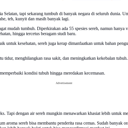
ia Selatan, tapi sekarang tumbuh di banyak negara di seluruh dunia.
he, teh, kunyit dan masih banyak lagi.
gat mudah tumbuh. Diperkirakan ada 55 spesies sereh, namun hanya va
hatan, hingga tercetus beragam studi baru.
aik untuk kesehatan, sereh juga kerap dimanfaatkan untuk bahan pengu
antu tidur, menghilangkan rasa sakit, dan meningkatkan kekebalan tu
u memperbaiki kondisi tubuh hingga meredakan kecemasan.
Advertisement
eks. Tapi dengan air sereh mungkin menawarkan khasiat lebih untuk m
ium aroma sereh bisa membantu penderita rasa cemas. Sudah banyak o