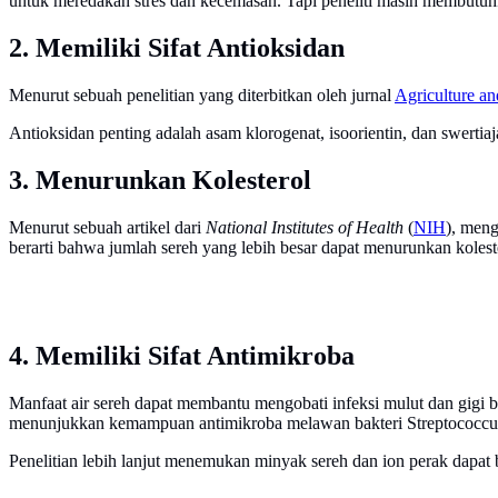
untuk meredakan stres dan kecemasan. Tapi peneliti masih membutuhk
2. Memiliki Sifat Antioksidan
Menurut sebuah penelitian yang diterbitkan oleh jurnal
Agriculture a
Antioksidan penting adalah asam klorogenat, isoorientin, dan swerti
3. Menurunkan Kolesterol
Menurut sebuah artikel dari
National Institutes of Health
(
NIH
), meng
berarti bahwa jumlah sereh yang lebih besar dapat menurunkan koleste
4. Memiliki Sifat Antimikroba
Manfaat air sereh dapat membantu mengobati infeksi mulut dan gigi b
menunjukkan kemampuan antimikroba melawan bakteri Streptococcus m
Penelitian lebih lanjut menemukan minyak sereh dan ion perak dapat b