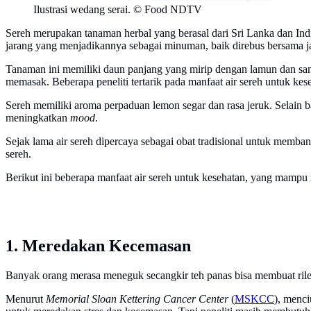
Ilustrasi wedang serai. © Food NDTV
Sereh merupakan tanaman herbal yang berasal dari Sri Lanka dan Ind
jarang yang menjadikannya sebagai minuman, baik direbus bersama ja
Tanaman ini memiliki daun panjang yang mirip dengan lamun dan san
memasak. Beberapa peneliti tertarik pada manfaat air sereh untuk kese
Sereh memiliki aroma perpaduan lemon segar dan rasa jeruk. Selain b
meningkatkan
mood
.
Sejak lama air sereh dipercaya sebagai obat tradisional untuk memb
sereh.
Berikut ini beberapa manfaat air sereh untuk kesehatan, yang mamp
1. Meredakan Kecemasan
Banyak orang merasa meneguk secangkir teh panas bisa membuat ril
Menurut
Memorial Sloan Kettering Cancer Center
(
MSKCC
), menc