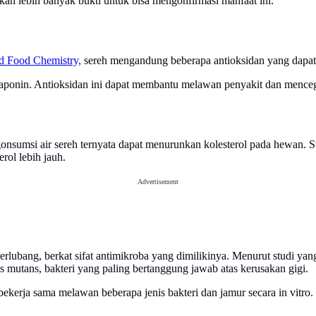
an lebih banyak bukti untuk bisa mengonfirmasi manfaat ini.
nd Food Chemistry,
sereh mengandung beberapa antioksidan yang dapat
ajaponin. Antioksidan ini dapat membantu melawan penyakit dan mencegah
onsumsi air sereh ternyata dapat menurunkan kolesterol pada hewan. St
rol lebih jauh.
Advertisement
erlubang, berkat sifat antimikroba yang dimilikinya. Menurut studi yan
utans, bakteri yang paling bertanggung jawab atas kerusakan gigi.
ekerja sama melawan beberapa jenis bakteri dan jamur secara in vitro.