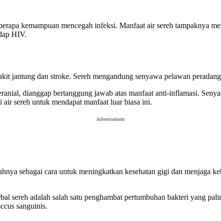
eberapa kemampuan mencegah infeksi. Manfaat air sereh tampaknya me
dap HIV.
kit jantung dan stroke. Sereh mengandung senyawa pelawan peradangan 
geranial, dianggap bertanggung jawab atas manfaat anti-inflamasi. S
air sereh untuk mendapat manfaat luar biasa ini.
Advertisement
nya sebagai cara untuk meningkatkan kesehatan gigi dan menjaga keb
al sereh adalah salah satu penghambat pertumbuhan bakteri yang pal
ccus sanguinis.