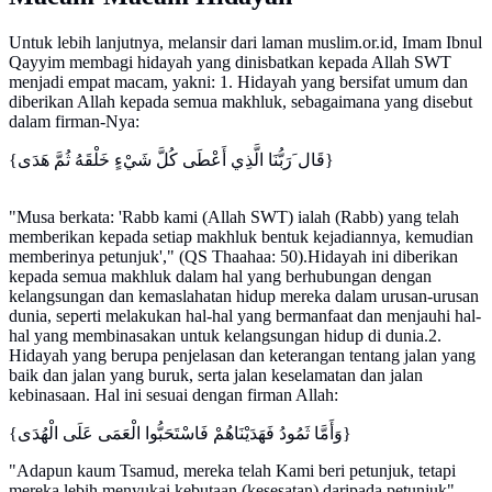
Untuk lebih lanjutnya, melansir dari laman muslim.or.id, Imam Ibnul
Qayyim membagi hidayah yang dinisbatkan kepada Allah SWT
menjadi empat macam, yakni: 1. Hidayah yang bersifat umum dan
diberikan Allah kepada semua makhluk, sebagaimana yang disebut
dalam firman-Nya:
{قَال َرَبُّنَا الَّذِي أَعْطَى كُلَّ شَيْءٍ خَلْقَهُ ثُمَّ هَدَى}
"Musa berkata: 'Rabb kami (Allah SWT) ialah (Rabb) yang telah
memberikan kepada setiap makhluk bentuk kejadiannya, kemudian
memberinya petunjuk'," (QS Thaahaa: 50).Hidayah ini diberikan
kepada semua makhluk dalam hal yang berhubungan dengan
kelangsungan dan kemaslahatan hidup mereka dalam urusan-urusan
dunia, seperti melakukan hal-hal yang bermanfaat dan menjauhi hal-
hal yang membinasakan untuk kelangsungan hidup di dunia.2.
Hidayah yang berupa penjelasan dan keterangan tentang jalan yang
baik dan jalan yang buruk, serta jalan keselamatan dan jalan
kebinasaan. Hal ini sesuai dengan firman Allah:
{وَأَمَّا ثَمُودُ فَهَدَيْنَاهُمْ فَاسْتَحَبُّوا الْعَمَى عَلَى الْهُدَى}
"Adapun kaum Tsamud, mereka telah Kami beri petunjuk, tetapi
mereka lebih menyukai kebutaan (kesesatan) daripada petunjuk"