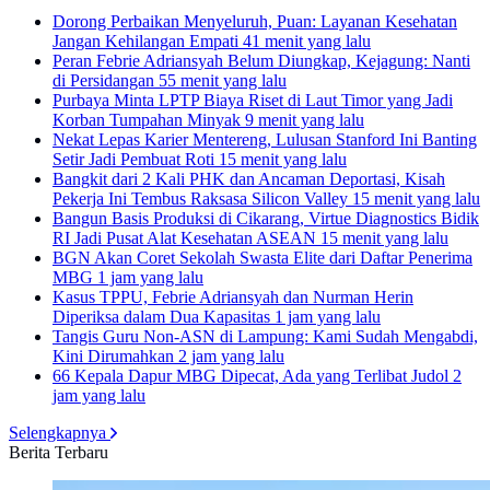
Dorong Perbaikan Menyeluruh, Puan: Layanan Kesehatan
Jangan Kehilangan Empati
41 menit yang lalu
Peran Febrie Adriansyah Belum Diungkap, Kejagung: Nanti
di Persidangan
55 menit yang lalu
Purbaya Minta LPTP Biaya Riset di Laut Timor yang Jadi
Korban Tumpahan Minyak
9 menit yang lalu
Nekat Lepas Karier Mentereng, Lulusan Stanford Ini Banting
Setir Jadi Pembuat Roti
15 menit yang lalu
Bangkit dari 2 Kali PHK dan Ancaman Deportasi, Kisah
Pekerja Ini Tembus Raksasa Silicon Valley
15 menit yang lalu
Bangun Basis Produksi di Cikarang, Virtue Diagnostics Bidik
RI Jadi Pusat Alat Kesehatan ASEAN
15 menit yang lalu
BGN Akan Coret Sekolah Swasta Elite dari Daftar Penerima
MBG
1 jam yang lalu
Kasus TPPU, Febrie Adriansyah dan Nurman Herin
Diperiksa dalam Dua Kapasitas
1 jam yang lalu
Tangis Guru Non-ASN di Lampung: Kami Sudah Mengabdi,
Kini Dirumahkan
2 jam yang lalu
66 Kepala Dapur MBG Dipecat, Ada yang Terlibat Judol
2
jam yang lalu
Selengkapnya
Berita Terbaru