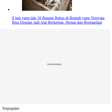
8 jam yang lalu
10 Barang Bekas di Rumah yang Ternyata
Bisa Disulap Jadi Alat Berkebun, Hemat dan Bermanfaat
Advertisement
Terpopuler