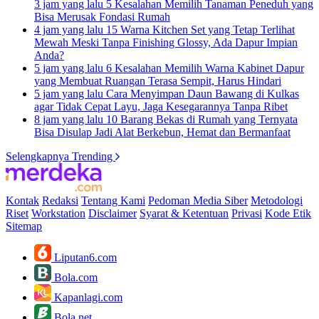
3 jam yang lalu
5 Kesalahan Memilih Tanaman Peneduh yang
Bisa Merusak Fondasi Rumah
4 jam yang lalu
15 Warna Kitchen Set yang Tetap Terlihat
Mewah Meski Tanpa Finishing Glossy, Ada Dapur Impian
Anda?
5 jam yang lalu
6 Kesalahan Memilih Warna Kabinet Dapur
yang Membuat Ruangan Terasa Sempit, Harus Hindari
5 jam yang lalu
Cara Menyimpan Daun Bawang di Kulkas
agar Tidak Cepat Layu, Jaga Kesegarannya Tanpa Ribet
8 jam yang lalu
10 Barang Bekas di Rumah yang Ternyata
Bisa Disulap Jadi Alat Berkebun, Hemat dan Bermanfaat
Selengkapnya Trending
Kontak
Redaksi
Tentang Kami
Pedoman Media Siber
Metodologi
Riset
Workstation
Disclaimer
Syarat & Ketentuan
Privasi
Kode Etik
Sitemap
Liputan6.com
Bola.com
Kapanlagi.com
Bola.net