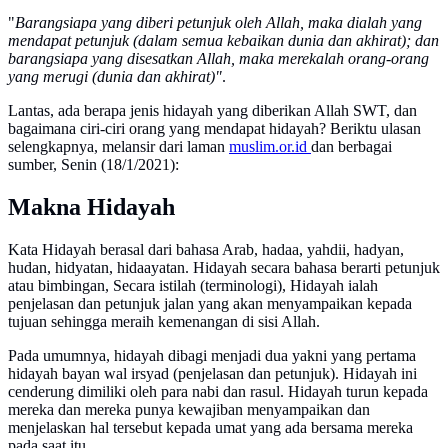
"
Barangsiapa yang diberi petunjuk oleh Allah, maka dialah yang
mendapat petunjuk (dalam semua kebaikan dunia dan akhirat); dan
barangsiapa yang disesatkan Allah, maka merekalah orang-orang
yang merugi (dunia dan akhirat)"
.
Lantas, ada berapa jenis hidayah yang diberikan Allah SWT, dan
bagaimana ciri-ciri orang yang mendapat hidayah? Beriktu ulasan
selengkapnya, melansir dari laman
muslim.or.id
dan berbagai
sumber, Senin (18/1/2021):
Makna Hidayah
Kata Hidayah berasal dari bahasa Arab, hadaa, yahdii, hadyan,
hudan, hidyatan, hidaayatan. Hidayah secara bahasa berarti petunjuk
atau bimbingan, Secara istilah (terminologi), Hidayah ialah
penjelasan dan petunjuk jalan yang akan menyampaikan kepada
tujuan sehingga meraih kemenangan di sisi Allah.
Pada umumnya, hidayah dibagi menjadi dua yakni yang pertama
hidayah bayan wal irsyad (penjelasan dan petunjuk). Hidayah ini
cenderung dimiliki oleh para nabi dan rasul. Hidayah turun kepada
mereka dan mereka punya kewajiban menyampaikan dan
menjelaskan hal tersebut kepada umat yang ada bersama mereka
pada saat itu.