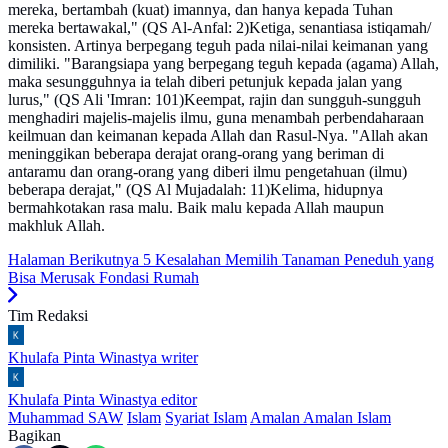
mereka, bertambah (kuat) imannya, dan hanya kepada Tuhan
mereka bertawakal," (QS Al-Anfal: 2)Ketiga, senantiasa istiqamah/
konsisten. Artinya berpegang teguh pada nilai-nilai keimanan yang
dimiliki. "Barangsiapa yang berpegang teguh kepada (agama) Allah,
maka sesungguhnya ia telah diberi petunjuk kepada jalan yang
lurus," (QS Ali 'Imran: 101)Keempat, rajin dan sungguh-sungguh
menghadiri majelis-majelis ilmu, guna menambah perbendaharaan
keilmuan dan keimanan kepada Allah dan Rasul-Nya. "Allah akan
meninggikan beberapa derajat orang-orang yang beriman di
antaramu dan orang-orang yang diberi ilmu pengetahuan (ilmu)
beberapa derajat," (QS Al Mujadalah: 11)Kelima, hidupnya
bermahkotakan rasa malu. Baik malu kepada Allah maupun
makhluk Allah.
Halaman Berikutnya
5 Kesalahan Memilih Tanaman Peneduh yang
Bisa Merusak Fondasi Rumah
Tim Redaksi
Khulafa Pinta Winastya
writer
Khulafa Pinta Winastya
editor
Muhammad SAW
Islam
Syariat Islam
Amalan Amalan Islam
Bagikan