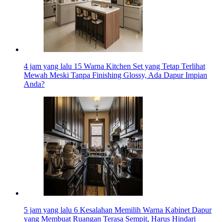
4 jam yang lalu
15 Warna Kitchen Set yang Tetap Terlihat
Mewah Meski Tanpa Finishing Glossy, Ada Dapur Impian
Anda?
5 jam yang lalu
6 Kesalahan Memilih Warna Kabinet Dapur
yang Membuat Ruangan Terasa Sempit, Harus Hindari