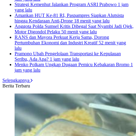
Strategi Kemenhut Jalankan Program ASRI Prabowo
1 jam
yang lalu
Amankan HUT Ke-81 RI, Paspampres Siapkan Alutsista
hingga Kendaraan Anti-Drone
18 menit yang lalu
Anggota Polda Sumsel Kritis Dibegal Saat Nyambi Jadi Ojek,
Motor Digondol Pelaku
50 menit yang lalu
RANS dan Mayora Perkuat Kerja Sama, Dorong
Pertumbuhan Ekonomi dan Industri Kreatif
52 menit yang
lalu
Pramono Ubah Pengelolaan Transportasi ke Kepulauan
Seribu, Ada Apa?
1 jam yang lalu
Menko Polkam Ungkap Dugaan Pemicu Kebakaran Bromo
1
jam yang lalu
Selengkapnya
Berita Terbaru