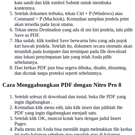
kata sandi dan klik tombol Submit untuk membuka
kontennya.
Setelah dokumen terbuka, tekan Ctrl + P (Windows) atau
Command + P (Macbook). Kemudian tampilan jendela print
akan tersedia pada layar utama.
Tekan menu Destination yang ada di sisi kiri jendela, lalu pilih
Save as PDF.
Jika sudah, klik tombol Save berwarna biru yang ada pojok
kiri bawah jendela. Setelah itu, dokumen secara otomatis akan
terunduh pada komputer dan tersimpan pada file download
atau lokasi penyimpanan lain yang telah Anda pilih
sebelumnya.
Dan berkas PDF pun bisa segera dibuka, disalin, disunting,
dan dicetak tanpa proteksi seperti sebelumnya.
Cara Menggabungkan PDF dengan Nitro Pro 8
Setelah selesai di download dan instal, buka file PDF yang
ingin digabungkan .
Kemudian klik menu edit, lalu klik insert dan pilihlah file
PDF yang ingin digabungkan menjadi satu.
Setelah klik OK, muncul kotak baru dengan judul Insert
Pages.
Pada menu ini Anda bisa memilih ingin meletakkan file kedua
ini pada halaman sebelum atau sesudah atau di halaman