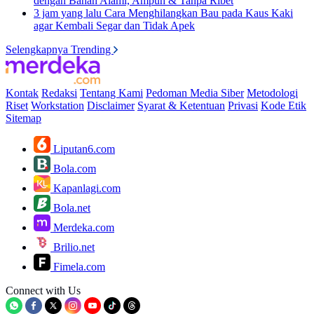
dengan Bahan Alami, Ampuh & Tanpa Ribet
3 jam yang lalu
Cara Menghilangkan Bau pada Kaus Kaki
agar Kembali Segar dan Tidak Apek
Selengkapnya Trending
Kontak
Redaksi
Tentang Kami
Pedoman Media Siber
Metodologi
Riset
Workstation
Disclaimer
Syarat & Ketentuan
Privasi
Kode Etik
Sitemap
Liputan6.com
Bola.com
Kapanlagi.com
Bola.net
Merdeka.com
Brilio.net
Fimela.com
Connect with Us