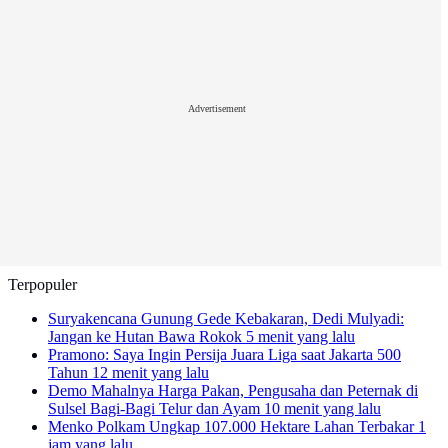
Advertisement
Terpopuler
Suryakencana Gunung Gede Kebakaran, Dedi Mulyadi:
Jangan ke Hutan Bawa Rokok
5 menit yang lalu
Pramono: Saya Ingin Persija Juara Liga saat Jakarta 500
Tahun
12 menit yang lalu
Demo Mahalnya Harga Pakan, Pengusaha dan Peternak di
Sulsel Bagi-Bagi Telur dan Ayam
10 menit yang lalu
Menko Polkam Ungkap 107.000 Hektare Lahan Terbakar
1
jam yang lalu