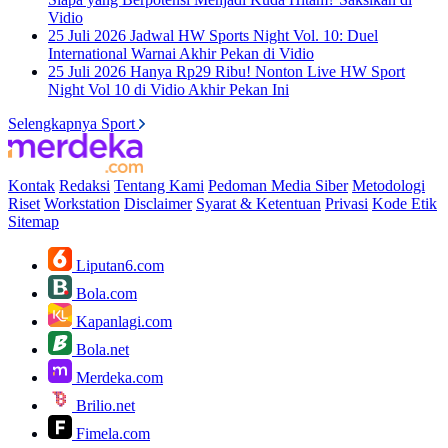
Vidio
25 Juli 2026
Jadwal HW Sports Night Vol. 10: Duel
International Warnai Akhir Pekan di Vidio
25 Juli 2026
Hanya Rp29 Ribu! Nonton Live HW Sport
Night Vol 10 di Vidio Akhir Pekan Ini
Selengkapnya Sport
Kontak
Redaksi
Tentang Kami
Pedoman Media Siber
Metodologi
Riset
Workstation
Disclaimer
Syarat & Ketentuan
Privasi
Kode Etik
Sitemap
Liputan6.com
Bola.com
Kapanlagi.com
Bola.net
Merdeka.com
Brilio.net
Fimela.com