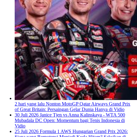
2 hari yang lalu
Nonton MotoGP Qatar Airways Grand Prix
of Great Britain: Persaingan Gelar Dunia Hanya di Vidio
30 Juli 2026
Janice Tjen vs Anna Kalinskaya - WTA 500
Mubadala DC Open: Momentum bagi Tenis Indonesia di
Vidio
25 Juli 2026
Formula 1 AWS Hungarian Grand Prix 2026:
Siapa yang Berpotensi Menjadi Kuda Hitam? Saksikan di