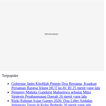
Advertisement
Terpopuler
Gubernur Jatim Khofifah Pimpin Doa Bersama, Kuatkan
Persatuan Bangsa Jelang HUT ke-81 RI
25 menit yang lalu
Pemprov Maluku Gandeng Mahasiswa sebagai Mitra
Strategis Pembangunan Daerah
26 menit yang lalu
Rizki Rahmat Asian Games 2026: Dua Lifter Andalan
Indonesia Turun di Kelas Berbeda
26 menit yang lalu