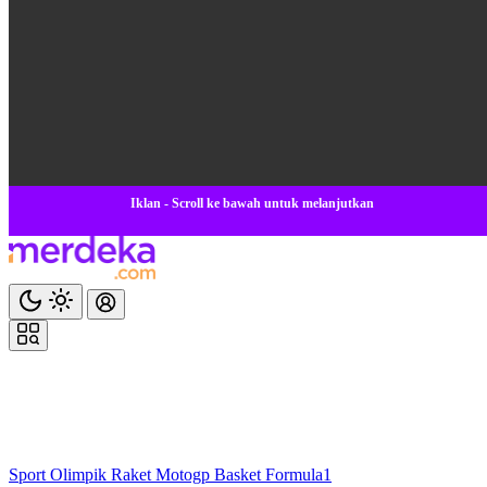
Iklan - Scroll ke bawah untuk melanjutkan
Sport
Olimpik
Raket
Motogp
Basket
Formula1