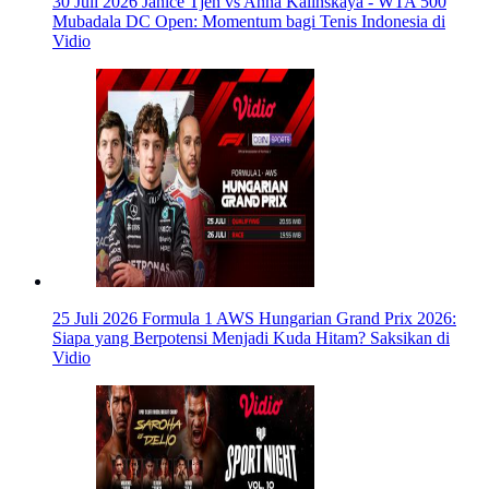
30 Juli 2026
Janice Tjen vs Anna Kalinskaya - WTA 500
Mubadala DC Open: Momentum bagi Tenis Indonesia di
Vidio
25 Juli 2026
Formula 1 AWS Hungarian Grand Prix 2026:
Siapa yang Berpotensi Menjadi Kuda Hitam? Saksikan di
Vidio