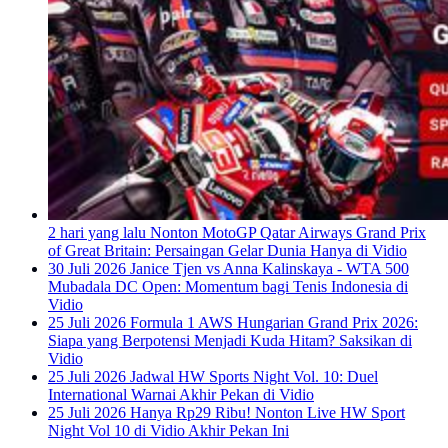
2 hari yang lalu
Nonton MotoGP Qatar Airways Grand Prix
of Great Britain: Persaingan Gelar Dunia Hanya di Vidio
30 Juli 2026
Janice Tjen vs Anna Kalinskaya - WTA 500
Mubadala DC Open: Momentum bagi Tenis Indonesia di
Vidio
25 Juli 2026
Formula 1 AWS Hungarian Grand Prix 2026:
Siapa yang Berpotensi Menjadi Kuda Hitam? Saksikan di
Vidio
25 Juli 2026
Jadwal HW Sports Night Vol. 10: Duel
International Warnai Akhir Pekan di Vidio
25 Juli 2026
Hanya Rp29 Ribu! Nonton Live HW Sport
Night Vol 10 di Vidio Akhir Pekan Ini