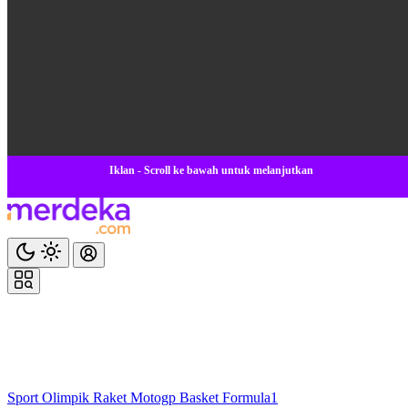
Iklan - Scroll ke bawah untuk melanjutkan
Sport
Olimpik
Raket
Motogp
Basket
Formula1