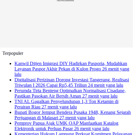
Advertisement
Terpopuler
Kanwil Ditjen Imigrasi DIY Hadirkan Pasporia, Mudahkan
Layanan Paspor Akhir Pekan di Kulon Progo
26 menit yang
lalu
Digitalisasi Perizinan Dorong Investasi Tangerang, Realisasi
Triwulan I 2026 Capai Rp5,45 Triliun
24 menit yang lalu
Perumda Tirta Benteng Optimalkan Normalisasi Cisadane,
Pastikan Pasokan Air Bersih Aman
27 menit yang lalu
TNI AL Gagalkan Penyelundupan 1,3 Ton Ketamin di
Perairan Riau
27 menit yang lalu
Bupati Bogor Jemput Bendera Pusaka 1948, Kenang Sejarah
Perjuangan di Malasari
27 menit yang lalu
Pemprov Papua Ajak UMK OAP Manfaatkan Katalog
Elektronik untuk Perluas Pasar
26 menit yang lalu
Kementerian Hukum Lampung Perkuat Komitmen Pelayanan