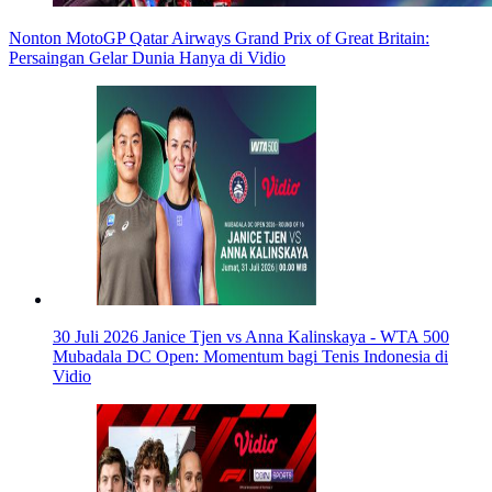
Nonton MotoGP Qatar Airways Grand Prix of Great Britain:
Persaingan Gelar Dunia Hanya di Vidio
30 Juli 2026
Janice Tjen vs Anna Kalinskaya - WTA 500
Mubadala DC Open: Momentum bagi Tenis Indonesia di
Vidio