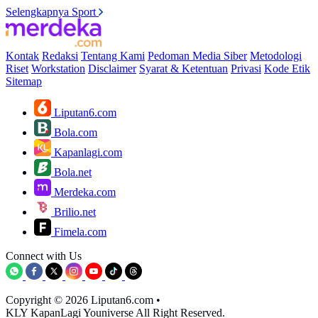
Selengkapnya Sport
Kontak
Redaksi
Tentang Kami
Pedoman Media Siber
Metodologi
Riset
Workstation
Disclaimer
Syarat & Ketentuan
Privasi
Kode Etik
Sitemap
Liputan6.com
Bola.com
Kapanlagi.com
Bola.net
Merdeka.com
Brilio.net
Fimela.com
Connect with Us
Copyright © 2026 Liputan6.com
•
KLY KapanLagi Youniverse All Right Reserved.