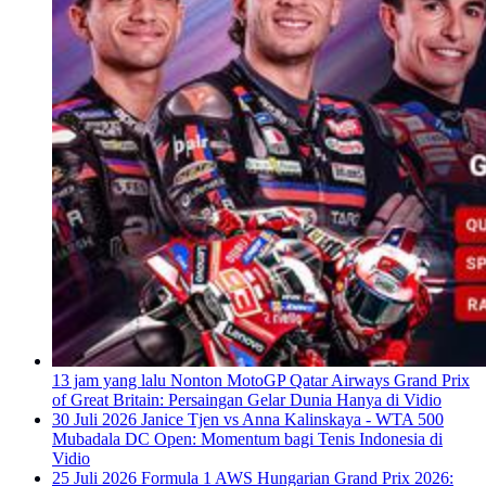
13 jam yang lalu
Nonton MotoGP Qatar Airways Grand Prix
of Great Britain: Persaingan Gelar Dunia Hanya di Vidio
30 Juli 2026
Janice Tjen vs Anna Kalinskaya - WTA 500
Mubadala DC Open: Momentum bagi Tenis Indonesia di
Vidio
25 Juli 2026
Formula 1 AWS Hungarian Grand Prix 2026: