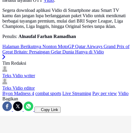
melalui layanan OTT
Vidio
.
Segera download aplikasi Vidio di Smartphone atau Smart TV
kamu dan jangan lupa berlangganan paket Vidio untuk menikmati
berbagai tayangan premium, mulai dari BRI Super League, Liga
Champions, Liga Inggris, hingga Original Series tanpa iklan.
Penulis:
Alnaufal Farhan Ramadhan
Halaman Berikutnya
Nonton MotoGP Qatar Airways Grand Prix of
Great Britain: Persaingan Gelar Dunia Hanya di Vidio
Tim Redaksi
Teks Vidio
writer
Teks Vidio
editor
Byon Madness 4
combat sports
Live Streaming
Pay per view
Vidio
Bagikan
Copy Link