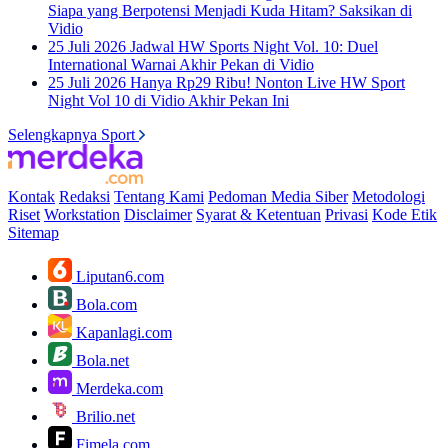
Siapa yang Berpotensi Menjadi Kuda Hitam? Saksikan di
Vidio
25 Juli 2026
Jadwal HW Sports Night Vol. 10: Duel
International Warnai Akhir Pekan di Vidio
25 Juli 2026
Hanya Rp29 Ribu! Nonton Live HW Sport
Night Vol 10 di Vidio Akhir Pekan Ini
Selengkapnya Sport
Kontak
Redaksi
Tentang Kami
Pedoman Media Siber
Metodologi
Riset
Workstation
Disclaimer
Syarat & Ketentuan
Privasi
Kode Etik
Sitemap
Liputan6.com
Bola.com
Kapanlagi.com
Bola.net
Merdeka.com
Brilio.net
Fimela.com