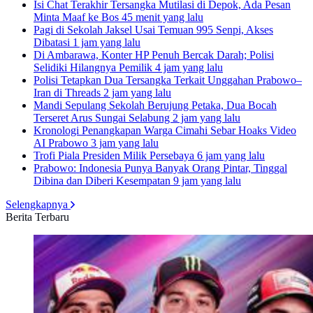
Isi Chat Terakhir Tersangka Mutilasi di Depok, Ada Pesan
Minta Maaf ke Bos
45 menit yang lalu
Pagi di Sekolah Jaksel Usai Temuan 995 Senpi, Akses
Dibatasi
1 jam yang lalu
Di Ambarawa, Konter HP Penuh Bercak Darah; Polisi
Selidiki Hilangnya Pemilik
4 jam yang lalu
Polisi Tetapkan Dua Tersangka Terkait Unggahan Prabowo–
Iran di Threads
2 jam yang lalu
Mandi Sepulang Sekolah Berujung Petaka, Dua Bocah
Terseret Arus Sungai Selabung
2 jam yang lalu
Kronologi Penangkapan Warga Cimahi Sebar Hoaks Video
AI Prabowo
3 jam yang lalu
Trofi Piala Presiden Milik Persebaya
6 jam yang lalu
Prabowo: Indonesia Punya Banyak Orang Pintar, Tinggal
Dibina dan Diberi Kesempatan
9 jam yang lalu
Selengkapnya
Berita Terbaru