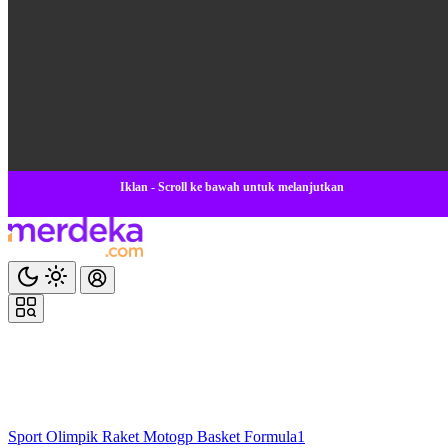
Iklan - Scroll ke bawah untuk melanjutkan
Sport
Olimpik
Raket
Motogp
Basket
Formula1