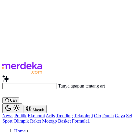
Tanya apapun tentang artikel ini...
Cari
Masuk
News
Politik
Ekonomi
Artis
Trending
Teknologi
Oto
Dunia
Gaya
Se
Sport
Olimpik
Raket
Motogp
Basket
Formula1
Home