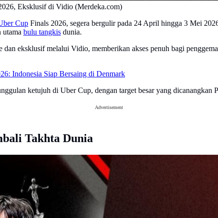
2026, Eksklusif di Vidio (Merdeka.com)
Uber Cup
Finals 2026, segera bergulir pada 24 April hingga 3 Mei 20
an utama
bulu tangkis
dunia.
live dan eksklusif melalui Vidio, memberikan akses penuh bagi pengge
6: Indonesia Siap Bersaing di Denmark
unggulan ketujuh di Uber Cup, dengan target besar yang dicanangkan
Advertisement
bali Takhta Dunia