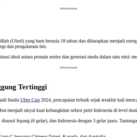
Advertisement
ah (Ubed) yang baru berusia 18 tahun dan diharapkan menjadi energi b
egi dan pengalaman tim.
si ideal antara pemain senior dan generasi muda dalam satu misi: me
Advertisement
ung Tertinggi
adi finalis
Uber Cup
2024, pencapaian terbaik sejak terakhir kali menc
ut menjadi sinyal kuat kebangkitan sektor putri Indonesia di level duni
 disusul Jepang (6 gelar), dan Indonesia dengan 3 gelar juara. Tanta
rup C bersama Chinese Taipei, Kanada, dan Australia.