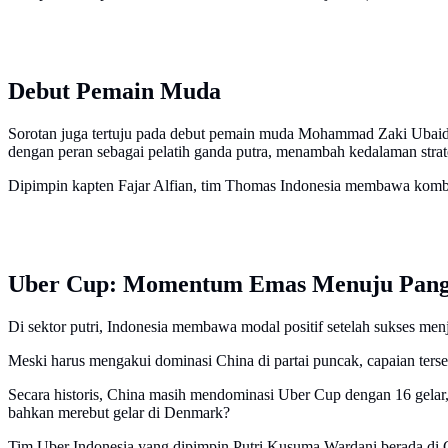
Debut Pemain Muda
Sorotan juga tertuju pada debut pemain muda Mohammad Zaki Ubaidill
dengan peran sebagai pelatih ganda putra, menambah kedalaman strat
Dipimpin kapten Fajar Alfian, tim Thomas Indonesia membawa kombina
Uber Cup: Momentum Emas Menuju Pangg
Di sektor putri, Indonesia membawa modal positif setelah sukses menj
Meski harus mengakui dominasi China di partai puncak, capaian terseb
Secara historis, China masih mendominasi Uber Cup dengan 16 gelar,
bahkan merebut gelar di Denmark?
Tim Uber Indonesia yang dipimpin Putri Kusuma Wardani berada di G