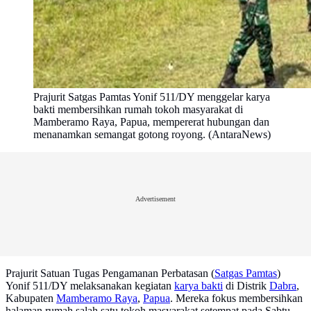
Prajurit Satgas Pamtas Yonif 511/DY menggelar karya
bakti membersihkan rumah tokoh masyarakat di
Mamberamo Raya, Papua, mempererat hubungan dan
menanamkan semangat gotong royong. (AntaraNews)
Advertisement
Prajurit Satuan Tugas Pengamanan Perbatasan (
Satgas Pamtas
)
Yonif 511/DY melaksanakan kegiatan
karya bakti
di Distrik
Dabra
,
Kabupaten
Mamberamo Raya
,
Papua
. Mereka fokus membersihkan
halaman rumah salah satu tokoh masyarakat setempat pada Sabtu,