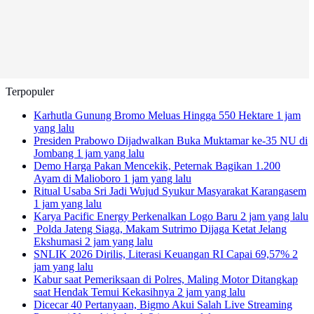
Terpopuler
Karhutla Gunung Bromo Meluas Hingga 550 Hektare
1 jam
yang lalu
Presiden Prabowo Dijadwalkan Buka Muktamar ke-35 NU di
Jombang
1 jam yang lalu
Demo Harga Pakan Mencekik, Peternak Bagikan 1.200
Ayam di Malioboro
1 jam yang lalu
Ritual Usaba Sri Jadi Wujud Syukur Masyarakat Karangasem
1 jam yang lalu
Karya Pacific Energy Perkenalkan Logo Baru
2 jam yang lalu
Polda Jateng Siaga, Makam Sutrimo Dijaga Ketat Jelang
Ekshumasi
2 jam yang lalu
SNLIK 2026 Dirilis, Literasi Keuangan RI Capai 69,57%
2
jam yang lalu
Kabur saat Pemeriksaan di Polres, Maling Motor Ditangkap
saat Hendak Temui Kekasihnya
2 jam yang lalu
Dicecar 40 Pertanyaan, Bigmo Akui Salah Live Streaming