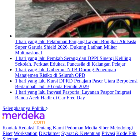
1 hari yang lalu
Pelabuhan Panjang Layani Bongkar Alutsista
Super Garuda Shield 2026, Dukung Latihan Militer
Multinasional
1 hari yang lalu
Pemkab Serang dan DPPI Sinergi Keliling
Sekolah, Perkuat Edukasi Pancasila di Kalangan Pelajar
1 hari yang lalu
Gubernur NTB Dorong Penerapan
Manajemen Risiko di Seluruh OPD
1 hari yang lalu
Kursi DPRD Penajam Paser Utara Berpotensi
Bertambah Jadi 30 pada Pemilu 2029
1 hari yang lalu
Inovasi Pasporia: Layanan Paspor Imigrasi
Banda Aceh Hadir di Car Free Day
Selengkapnya Politik
Kontak
Redaksi
Tentang Kami
Pedoman Media Siber
Metodologi
Riset
Workstation
Disclaimer
Syarat & Ketentuan
Privasi
Kode Etik
Sitemap