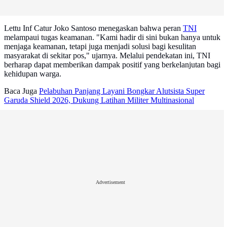
Lettu Inf Catur Joko Santoso menegaskan bahwa peran
TNI
melampaui tugas keamanan. "Kami hadir di sini bukan hanya untuk
menjaga keamanan, tetapi juga menjadi solusi bagi kesulitan
masyarakat di sekitar pos," ujarnya. Melalui pendekatan ini, TNI
berharap dapat memberikan dampak positif yang berkelanjutan bagi
kehidupan warga.
Baca Juga
Pelabuhan Panjang Layani Bongkar Alutsista Super
Garuda Shield 2026, Dukung Latihan Militer Multinasional
Advertisement